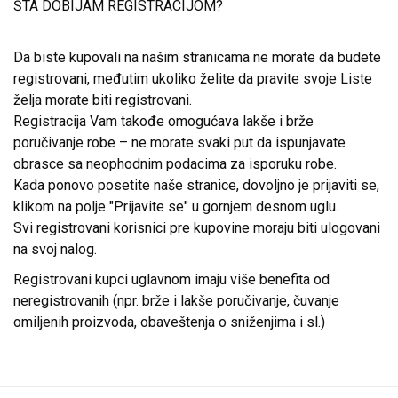
ŠTA DOBIJAM REGISTRACIJOM?
Da biste kupovali na našim stranicama ne morate da budete
registrovani, međutim ukoliko želite da pravite svoje Liste
želja morate biti registrovani.
Registracija Vam takođe omogućava lakše i brže
poručivanje robe – ne morate svaki put da ispunjavate
obrasce sa neophodnim podacima za isporuku robe.
Kada ponovo posetite naše stranice, dovoljno je prijaviti se,
klikom na polje "Prijavite se" u gornjem desnom uglu.
Svi registrovani korisnici pre kupovine moraju biti ulogovani
na svoj nalog.
Registrovani kupci uglavnom imaju više benefita od
neregistrovanih (npr. brže i lakše poručivanje, čuvanje
omiljenih proizvoda, obaveštenja o sniženjima i sl.)