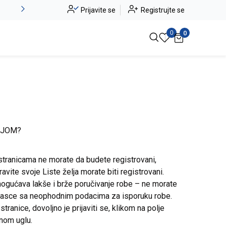
Alma Ras do -50%
Prijavite se
Registrujte se
Pogledaj više
0
0
IJOM?
stranicama ne morate da budete registrovani,
avite svoje Liste želja morate biti registrovani.
ogućava lakše i brže poručivanje robe – ne morate
brasce sa neophodnim podacima za isporuku robe.
ranice, dovoljno je prijaviti se, klikom na polje
snom uglu.