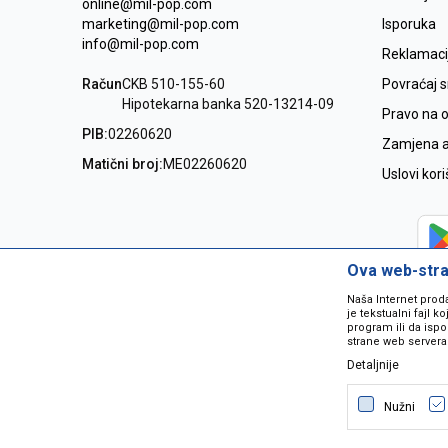
online@mil-pop.com
marketing@mil-pop.com
Isporuka
info@mil-pop.com
Reklamaci
Račun
CKB 510-155-60
Povraćaj 
Hipotekarna banka 520-13214-09
Pravo na 
PIB:
02260620
Zamjena ar
Matični broj:
ME02260620
Uslovi kor
Ova web-stran
Naša Internet prod
je tekstualni fajl 
program ili da ispo
strane web servera
Detaljnije
Nastojimo da budemo što precizniji
grešaka. Svi artikli na sajtu su dio 
Nužni