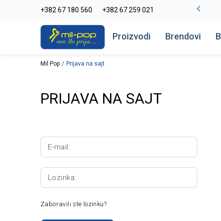
-20% na kompletan asortiman
+382 67 180 560
+382 67 259 021
Pogledaj više
Proizvodi
Brendovi
B
Mil Pop
Prijava na sajt
PRIJAVA NA SAJT
E-mail:
Lozinka:
Zaboravili ste lozinku?