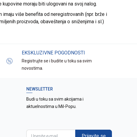
re kupovine moraju biti ulogovani na svoj nalog.
imaju više benefita od neregistrovanih (npr. brže i
miljenih proizvoda, obaveštenja o sniženjima i sl.)
EKSKLUZIVNE POGODNOSTI
Registrujte se i budite u toku sa svim
novostima.
NEWSLETTER
Budi u toku sa svim akcijama i
aktuelnostima u Mil-Popu.
Prijavite se