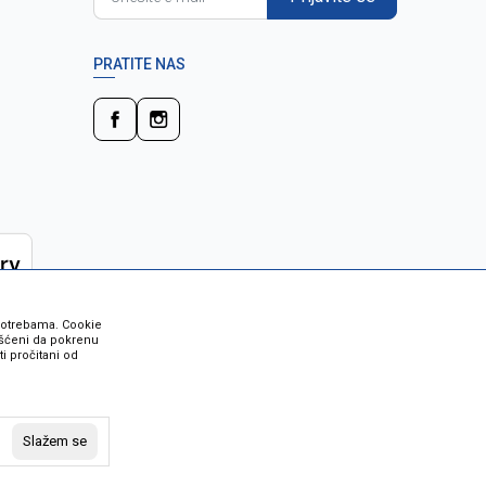
PRATITE NAS
 potrebama. Cookie
rišćeni da pokrenu
i pročitani od
 su sve informacije kompletne i bez
vost robe možete provjeriti besplatnim
Slažem se