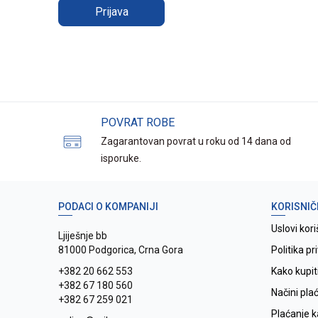
Prijava
POVRAT ROBE
Zagarantovan povrat u roku od 14 dana od
isporuke.
PODACI O KOMPANIJI
KORISNIČ
Uslovi kori
Ljiješnje bb
81000 Podgorica, Crna Gora
Politika pr
+382 20 662 553
Kako kupit
+382 67 180 560
Načini pla
+382 67 259 021
Plaćanje 