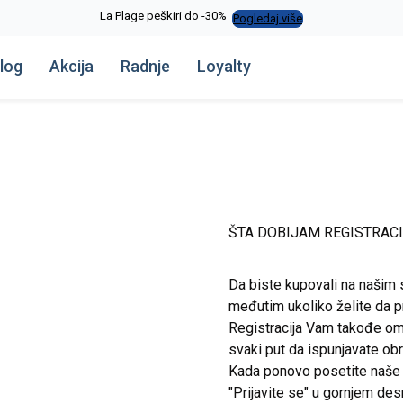
La Plage peškiri do -30%
Pogledaj više
log
Akcija
Radnje
Loyalty
ŠTA DOBIJAM REGISTRAC
Da biste kupovali na našim 
međutim ukoliko želite da pr
Registracija Vam takođe om
svaki put da ispunjavate o
Kada ponovo posetite naše st
"Prijavite se" u gornjem de