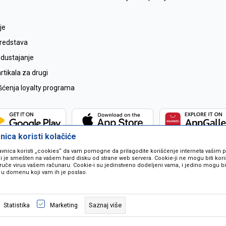
je
sredstava
odustajanje
tikala za drugi
išćenja loyalty programa
ica koristi kolačiće
avnica koristi „cookies“ da vam pomogne da prilagodite korišćenje interneta vašim
koji je smešten na vašem hard disku od strane web servera. Cookie-ji ne mogu biti ko
ruče virus vašem računaru. Cookie-i su jedinstveno dodeljeni vama, i jedino mogu bit
 u domenu koji vam ih je poslao.
 u opisu proizvoda, prikazu slika i samih cijena ali ne možemo garantovati da
naše ponude i ne podrazumjeva se da su dostupni u svakom trenutku. Raspoloži
Saznaj više
Statistika
Marketing
pozivom na broj 067259021.
©2026
www.mil-pop.com
, Izrada
NB SOFT
. Sva prava zadržana.