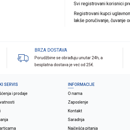
Svi registrovani korisnici p
Registrovani kupci uglavnom 
lakše poručivanje, čuvanje o
BRZA DOSTAVA
Porudžbine se obrađuju unutar 24h, a
besplatna dostava je već od 25€.
KI SERVIS
INFORMACIJE
šćenja i prodaje
O nama
ivatnosti
Zaposlenje
i
Kontakt
ćanja
Saradnja
karticama
Najčešća pitanja