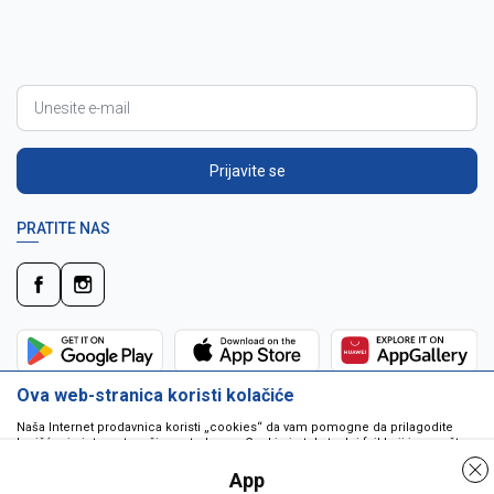
Prijavite se
PRATITE NAS
Ova web-stranica koristi kolačiće
Naša Internet prodavnica koristi „cookies“ da vam pomogne da prilagodite
korišćenje interneta vašim potrebama. Cookie je tekstualni fajl koji je smešten
na vašem hard disku od strane web servera. Cookie-ji ne mogu biti korišćeni
da pokrenu program ili da isporuče virus vašem računaru. Cookie-i su
App
jedinstveno dodeljeni vama, i jedino mogu biti pročitani od strane web servera