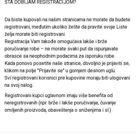
ŠTA DOBIJAM REGISTRACIJOM?
Da biste kupovali na našim stranicama ne morate da budete
registrovani, međutim ukoliko želite da pravite svoje Liste
želja morate biti registrovani.
Registracija Vam takođe omogućava lakše i brže
poručivanje robe – ne morate svaki put da ispunjavate
obrasce sa neophodnim podacima za isporuku robe.
Kada ponovo posetite naše stranice, dovoljno je prijaviti se,
klikom na polje "Prijavite se" u gornjem desnom uglu.
Svi registrovani korisnici pre kupovine moraju biti ulogovani
na svoj nalog.
Registrovani kupci uglavnom imaju više benefita od
neregistrovanih (npr. brže i lakše poručivanje, čuvanje
omiljenih proizvoda, obaveštenja o sniženjima i sl.)