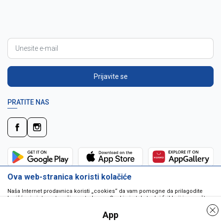
Prijavite se
PRATITE NAS
Ova web-stranica koristi kolačiće
Naša Internet prodavnica koristi „cookies“ da vam pomogne da prilagodite
korišćenje interneta vašim potrebama. Cookie je tekstualni fajl koji je smešten
na vašem hard disku od strane web servera. Cookie-ji ne mogu biti korišćeni
da pokrenu program ili da isporuče virus vašem računaru. Cookie-i su
App
jedinstveno dodeljeni vama, i jedino mogu biti pročitani od strane web servera