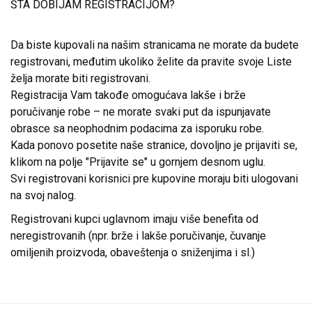
ŠTA DOBIJAM REGISTRACIJOM?
Da biste kupovali na našim stranicama ne morate da budete
registrovani, međutim ukoliko želite da pravite svoje Liste
želja morate biti registrovani.
Registracija Vam takođe omogućava lakše i brže
poručivanje robe – ne morate svaki put da ispunjavate
obrasce sa neophodnim podacima za isporuku robe.
Kada ponovo posetite naše stranice, dovoljno je prijaviti se,
klikom na polje "Prijavite se" u gornjem desnom uglu.
Svi registrovani korisnici pre kupovine moraju biti ulogovani
na svoj nalog.
Registrovani kupci uglavnom imaju više benefita od
neregistrovanih (npr. brže i lakše poručivanje, čuvanje
omiljenih proizvoda, obaveštenja o sniženjima i sl.)