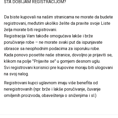
ŠTA DOBIJAM REGISTRACIJOM?
Da biste kupovali na našim stranicama ne morate da budete
registrovani, međutim ukoliko želite da pravite svoje Liste
želja morate biti registrovani.
Registracija Vam takođe omogućava lakše i brže
poručivanje robe – ne morate svaki put da ispunjavate
obrasce sa neophodnim podacima za isporuku robe.
Kada ponovo posetite naše stranice, dovoljno je prijaviti se,
klikom na polje "Prijavite se" u gornjem desnom uglu.
Svi registrovani korisnici pre kupovine moraju biti ulogovani
na svoj nalog.
Registrovani kupci uglavnom imaju više benefita od
neregistrovanih (npr. brže i lakše poručivanje, čuvanje
omiljenih proizvoda, obaveštenja o sniženjima i sl.)