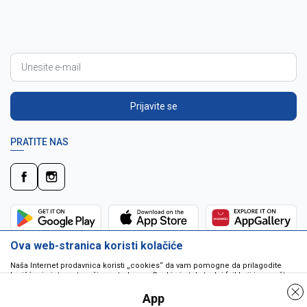
Prijavite se
PRATITE NAS
Ova web-stranica koristi kolačiće
Naša Internet prodavnica koristi „cookies“ da vam pomogne da prilagodite
korišćenje interneta vašim potrebama. Cookie je tekstualni fajl koji je smešten
na vašem hard disku od strane web servera. Cookie-ji ne mogu biti korišćeni
da pokrenu program ili da isporuče virus vašem računaru. Cookie-i su
App
jedinstveno dodeljeni vama, i jedino mogu biti pročitani od strane web servera