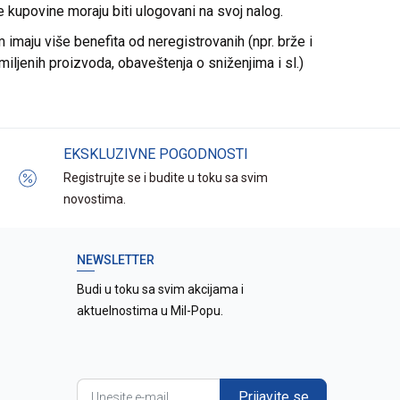
re kupovine moraju biti ulogovani na svoj nalog.
imaju više benefita od neregistrovanih (npr. brže i
miljenih proizvoda, obaveštenja o sniženjima i sl.)
EKSKLUZIVNE POGODNOSTI
Registrujte se i budite u toku sa svim
novostima.
NEWSLETTER
Budi u toku sa svim akcijama i
aktuelnostima u Mil-Popu.
Prijavite se