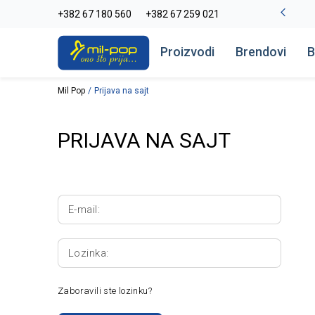
-20% na kompletan asortiman
+382 67 180 560
+382 67 259 021
Pogledaj više
Proizvodi
Brendovi
B
Mil Pop
Prijava na sajt
PRIJAVA NA SAJT
E-mail:
Lozinka:
Zaboravili ste lozinku?