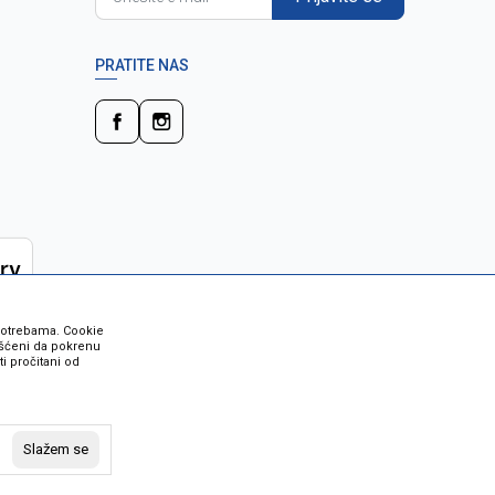
PRATITE NAS
 potrebama. Cookie
rišćeni da pokrenu
i pročitani od
 su sve informacije kompletne i bez
vost robe možete provjeriti besplatnim
Slažem se