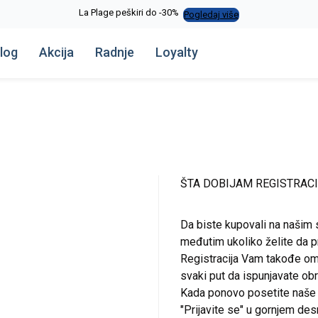
La Plage peškiri do -30%
Pogledaj više
log
Akcija
Radnje
Loyalty
ŠTA DOBIJAM REGISTRAC
Da biste kupovali na našim 
međutim ukoliko želite da pr
Registracija Vam takođe om
svaki put da ispunjavate o
Kada ponovo posetite naše st
"Prijavite se" u gornjem de