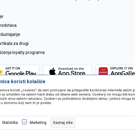
je
sredstava
odustajanje
tikala za drugi
išćenja loyalty programa
ica koristi kolačiće
avnica koristi „cookies“ da vam pomogne da prilagodite korišćenje interneta vašim
koji je smešten na vašem hard disku od strane web servera. Cookie-ji ne mogu biti ko
ruče virus vašem računaru. Cookie-i su jedinstveno dodeljeni vama, i jedino mogu bit
 u domenu koji vam ih je poslao.
 u opisu proizvoda, prikazu slika i samih cijena ali ne možemo garantovati da
naše ponude i ne podrazumjeva se da su dostupni u svakom trenutku. Raspoloži
Saznaj više
Statistika
Marketing
pozivom na broj 067259021.
©2026
www.mil-pop.com
, Izrada
NB SOFT
. Sva prava zadržana.