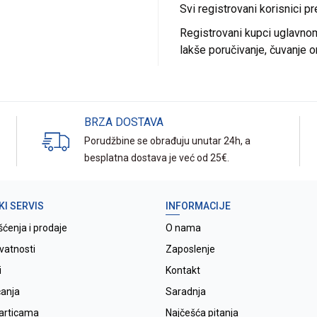
Svi registrovani korisnici p
Registrovani kupci uglavnom 
lakše poručivanje, čuvanje o
BRZA DOSTAVA
Porudžbine se obrađuju unutar 24h, a
besplatna dostava je već od 25€.
KI SERVIS
INFORMACIJE
šćenja i prodaje
O nama
ivatnosti
Zaposlenje
i
Kontakt
ćanja
Saradnja
karticama
Najčešća pitanja