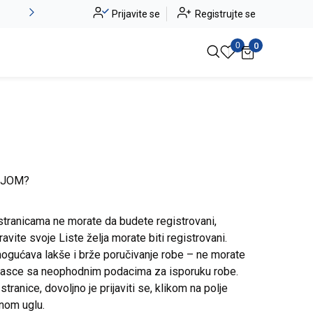
Alma Ras do -50%
Prijavite se
Registrujte se
Pogledaj više
0
0
IJOM?
stranicama ne morate da budete registrovani,
avite svoje Liste želja morate biti registrovani.
ogućava lakše i brže poručivanje robe – ne morate
brasce sa neophodnim podacima za isporuku robe.
ranice, dovoljno je prijaviti se, klikom na polje
snom uglu.