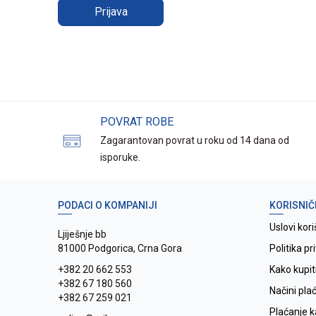
Prijava
POVRAT ROBE
Zagarantovan povrat u roku od 14 dana od
isporuke.
PODACI O KOMPANIJI
KORISNIČ
Uslovi kori
Ljiješnje bb
81000 Podgorica, Crna Gora
Politika pr
+382 20 662 553
Kako kupit
+382 67 180 560
Načini pla
+382 67 259 021
Plaćanje 