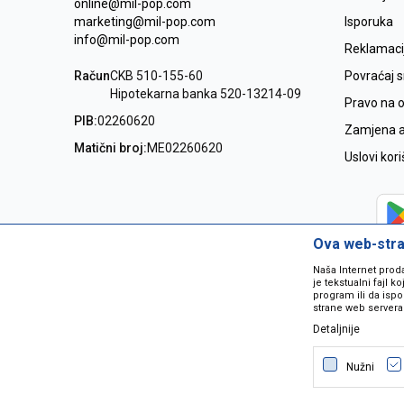
online@mil-pop.com
marketing@mil-pop.com
Isporuka
info@mil-pop.com
Reklamaci
Račun
CKB 510-155-60
Povraćaj 
Hipotekarna banka 520-13214-09
Pravo na 
PIB:
02260620
Zamjena ar
Matični broj:
ME02260620
Uslovi kor
Ova web-stran
Naša Internet prod
je tekstualni fajl 
program ili da ispo
strane web servera
Detaljnije
Nastojimo da budemo što precizniji
grešaka. Svi artikli na sajtu su dio 
Nužni