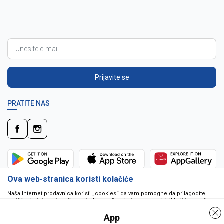
Prijavite se
PRATITE NAS
Ova web-stranica koristi kolačiće
Naša Internet prodavnica koristi „cookies“ da vam pomogne da prilagodite
korišćenje interneta vašim potrebama. Cookie je tekstualni fajl koji je smešten
na vašem hard disku od strane web servera. Cookie-ji ne mogu biti korišćeni
da pokrenu program ili da isporuče virus vašem računaru. Cookie-i su
App
jedinstveno dodeljeni vama, i jedino mogu biti pročitani od strane web servera