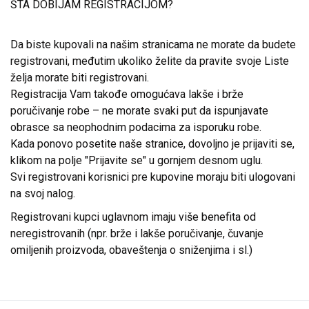
ŠTA DOBIJAM REGISTRACIJOM?
Da biste kupovali na našim stranicama ne morate da budete
registrovani, međutim ukoliko želite da pravite svoje Liste
želja morate biti registrovani.
Registracija Vam takođe omogućava lakše i brže
poručivanje robe – ne morate svaki put da ispunjavate
obrasce sa neophodnim podacima za isporuku robe.
Kada ponovo posetite naše stranice, dovoljno je prijaviti se,
klikom na polje "Prijavite se" u gornjem desnom uglu.
Svi registrovani korisnici pre kupovine moraju biti ulogovani
na svoj nalog.
Registrovani kupci uglavnom imaju više benefita od
neregistrovanih (npr. brže i lakše poručivanje, čuvanje
omiljenih proizvoda, obaveštenja o sniženjima i sl.)