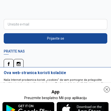
Prijavite se
PRATITE NAS
Ova web-stranica koristi kolačiće
Naša Internet prodavnica koristi „cookies“ da vam pomogne da prilagodite
korišćenje interneta vašim potrebama. Cookie je tekstualni fajl koji je smešten
na vašem hard disku od strane web servera. Cookie-ji ne mogu biti korišćeni
da pokrenu program ili da isporuče virus vašem računaru. Cookie-i su
App
jedinstveno dodeljeni vama, i jedino mogu biti pročitani od strane web servera
u domenu koji vam ih je poslao.
Preuzmite besplatno Mil-pop aplikaciju
Detaljnije