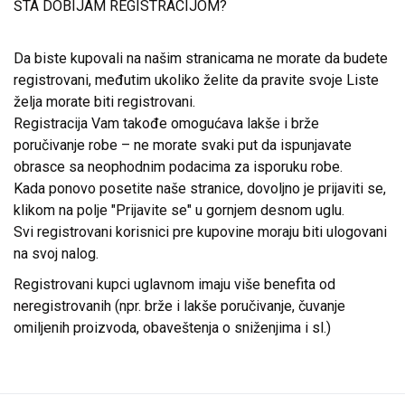
ŠTA DOBIJAM REGISTRACIJOM?
Da biste kupovali na našim stranicama ne morate da budete
registrovani, međutim ukoliko želite da pravite svoje Liste
želja morate biti registrovani.
Registracija Vam takođe omogućava lakše i brže
poručivanje robe – ne morate svaki put da ispunjavate
obrasce sa neophodnim podacima za isporuku robe.
Kada ponovo posetite naše stranice, dovoljno je prijaviti se,
klikom na polje "Prijavite se" u gornjem desnom uglu.
Svi registrovani korisnici pre kupovine moraju biti ulogovani
na svoj nalog.
Registrovani kupci uglavnom imaju više benefita od
neregistrovanih (npr. brže i lakše poručivanje, čuvanje
omiljenih proizvoda, obaveštenja o sniženjima i sl.)