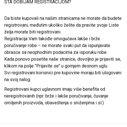
ŠTA DOBIJAM REGISTRACIJOM?
Da biste kupovali na našim stranicama ne morate da budete
registrovani, međutim ukoliko želite da pravite svoje Liste
želja morate biti registrovani.
Registracija Vam takođe omogućava lakše i brže
poručivanje robe – ne morate svaki put da ispunjavate
obrasce sa neophodnim podacima za isporuku robe.
Kada ponovo posetite naše stranice, dovoljno je prijaviti se,
klikom na polje "Prijavite se" u gornjem desnom uglu.
Svi registrovani korisnici pre kupovine moraju biti ulogovani
na svoj nalog.
Registrovani kupci uglavnom imaju više benefita od
neregistrovanih (npr. brže i lakše poručivanje, čuvanje
omiljenih proizvoda, obaveštenja o sniženjima i sl.)