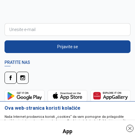
Prijavite se
PRATITE NAS
Ova web-stranica koristi kolačiće
Naša Internet prodavnica koristi „cookies“ da vam pomogne da prilagodite
korišćenje interneta vašim potrebama. Cookie je tekstualni fajl koji je smešten
na vašem hard disku od strane web servera. Cookie-ji ne mogu biti korišćeni
da pokrenu program ili da isporuče virus vašem računaru. Cookie-i su
App
jedinstveno dodeljeni vama, i jedino mogu biti pročitani od strane web servera