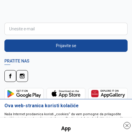
Prijavite se
PRATITE NAS
Ova web-stranica koristi kolačiće
Naša Internet prodavnica koristi „cookies“ da vam pomogne da prilagodite
korišćenje interneta vašim potrebama. Cookie je tekstualni fajl koji je smešten
na vašem hard disku od strane web servera. Cookie-ji ne mogu biti korišćeni
da pokrenu program ili da isporuče virus vašem računaru. Cookie-i su
App
jedinstveno dodeljeni vama, i jedino mogu biti pročitani od strane web servera