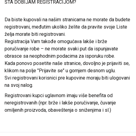
ŠTA DOBIJAM REGISTRACIJOM?
Da biste kupovali na našim stranicama ne morate da budete
registrovani, međutim ukoliko želite da pravite svoje Liste
želja morate biti registrovani.
Registracija Vam takođe omogućava lakše i brže
poručivanje robe – ne morate svaki put da ispunjavate
obrasce sa neophodnim podacima za isporuku robe.
Kada ponovo posetite naše stranice, dovoljno je prijaviti se,
klikom na polje "Prijavite se" u gornjem desnom uglu.
Svi registrovani korisnici pre kupovine moraju biti ulogovani
na svoj nalog.
Registrovani kupci uglavnom imaju više benefita od
neregistrovanih (npr. brže i lakše poručivanje, čuvanje
omiljenih proizvoda, obaveštenja o sniženjima i sl.)