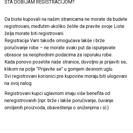
ŠTA DOBIJAM REGISTRACIJOM?
Da biste kupovali na našim stranicama ne morate da budete
registrovani, međutim ukoliko želite da pravite svoje Liste
želja morate biti registrovani.
Registracija Vam takođe omogućava lakše i brže
poručivanje robe – ne morate svaki put da ispunjavate
obrasce sa neophodnim podacima za isporuku robe.
Kada ponovo posetite naše stranice, dovoljno je prijaviti se,
klikom na polje "Prijavite se" u gornjem desnom uglu.
Svi registrovani korisnici pre kupovine moraju biti ulogovani
na svoj nalog.
Registrovani kupci uglavnom imaju više benefita od
neregistrovanih (npr. brže i lakše poručivanje, čuvanje
omiljenih proizvoda, obaveštenja o sniženjima i sl.)