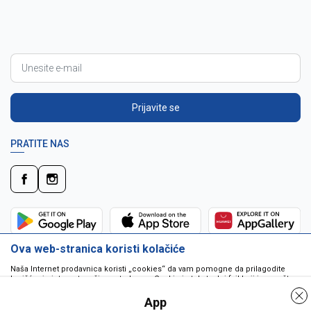
Prijavite se
PRATITE NAS
Ova web-stranica koristi kolačiće
Naša Internet prodavnica koristi „cookies“ da vam pomogne da prilagodite
korišćenje interneta vašim potrebama. Cookie je tekstualni fajl koji je smešten
na vašem hard disku od strane web servera. Cookie-ji ne mogu biti korišćeni
da pokrenu program ili da isporuče virus vašem računaru. Cookie-i su
App
jedinstveno dodeljeni vama, i jedino mogu biti pročitani od strane web servera