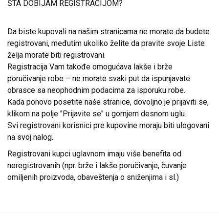
ŠTA DOBIJAM REGISTRACIJOM?
Da biste kupovali na našim stranicama ne morate da budete
registrovani, međutim ukoliko želite da pravite svoje Liste
želja morate biti registrovani.
Registracija Vam takođe omogućava lakše i brže
poručivanje robe – ne morate svaki put da ispunjavate
obrasce sa neophodnim podacima za isporuku robe.
Kada ponovo posetite naše stranice, dovoljno je prijaviti se,
klikom na polje "Prijavite se" u gornjem desnom uglu.
Svi registrovani korisnici pre kupovine moraju biti ulogovani
na svoj nalog.
Registrovani kupci uglavnom imaju više benefita od
neregistrovanih (npr. brže i lakše poručivanje, čuvanje
omiljenih proizvoda, obaveštenja o sniženjima i sl.)