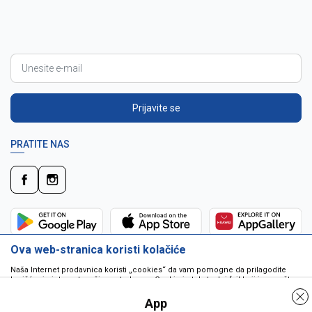
Prijavite se
PRATITE NAS
Ova web-stranica koristi kolačiće
Naša Internet prodavnica koristi „cookies“ da vam pomogne da prilagodite
korišćenje interneta vašim potrebama. Cookie je tekstualni fajl koji je smešten
na vašem hard disku od strane web servera. Cookie-ji ne mogu biti korišćeni
da pokrenu program ili da isporuče virus vašem računaru. Cookie-i su
App
jedinstveno dodeljeni vama, i jedino mogu biti pročitani od strane web servera