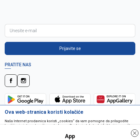
Prijavite se
PRATITE NAS
Ova web-stranica koristi kolačiće
Naša Internet prodavnica koristi „cookies“ da vam pomogne da prilagodite
korišćenje interneta vašim potrebama. Cookie je tekstualni fajl koji je smešten
na vašem hard disku od strane web servera. Cookie-ji ne mogu biti korišćeni
da pokrenu program ili da isporuče virus vašem računaru. Cookie-i su
App
jedinstveno dodeljeni vama, i jedino mogu biti pročitani od strane web servera