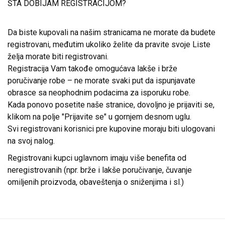
ŠTA DOBIJAM REGISTRACIJOM?
Da biste kupovali na našim stranicama ne morate da budete
registrovani, međutim ukoliko želite da pravite svoje Liste
želja morate biti registrovani.
Registracija Vam takođe omogućava lakše i brže
poručivanje robe – ne morate svaki put da ispunjavate
obrasce sa neophodnim podacima za isporuku robe.
Kada ponovo posetite naše stranice, dovoljno je prijaviti se,
klikom na polje "Prijavite se" u gornjem desnom uglu.
Svi registrovani korisnici pre kupovine moraju biti ulogovani
na svoj nalog.
Registrovani kupci uglavnom imaju više benefita od
neregistrovanih (npr. brže i lakše poručivanje, čuvanje
omiljenih proizvoda, obaveštenja o sniženjima i sl.)