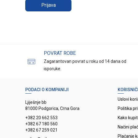
Prijava
POVRAT ROBE
Zagarantovan povrat u roku od 14 dana od
isporuke.
PODACI O KOMPANIJI
KORISNIČ
Uslovi kori
Ljiješnje bb
81000 Podgorica, Crna Gora
Politika pr
+382 20 662 553
Kako kupit
+382 67 180 560
Načini pla
+382 67 259 021
Plaćanje 