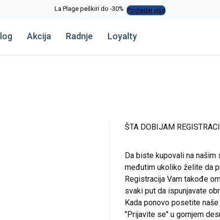
La Plage peškiri do -30%
Pogledaj više
log
Akcija
Radnje
Loyalty
ŠTA DOBIJAM REGISTRAC
Da biste kupovali na našim 
međutim ukoliko želite da pr
Registracija Vam takođe om
svaki put da ispunjavate o
Kada ponovo posetite naše st
"Prijavite se" u gornjem de