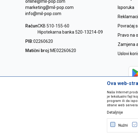
online@mil-pop.com
marketing@mil-pop.com
Isporuka
info@mil-pop.com
Reklamaci
Račun
CKB 510-155-60
Povraćaj 
Hipotekarna banka 520-13214-09
Pravo na 
PIB:
02260620
Zamjena ar
Matični broj:
ME02260620
Uslovi kor
Ova web-stran
Naša Internet prod
je tekstualni fajl 
program ili da ispo
strane web servera
Detaljnije
Nastojimo da budemo što precizniji
grešaka. Svi artikli na sajtu su dio 
Nužni