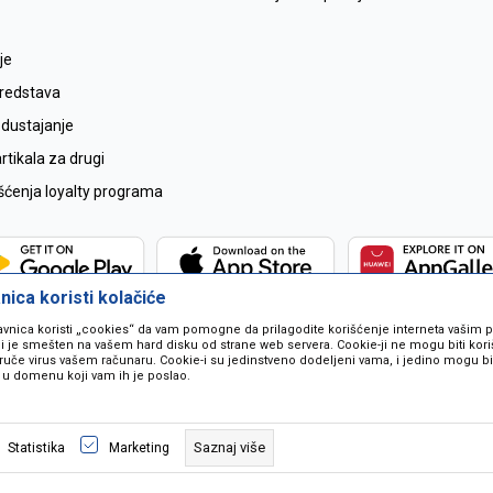
je
sredstava
odustajanje
tikala za drugi
išćenja loyalty programa
ica koristi kolačiće
avnica koristi „cookies“ da vam pomogne da prilagodite korišćenje interneta vašim
koji je smešten na vašem hard disku od strane web servera. Cookie-ji ne mogu biti ko
ruče virus vašem računaru. Cookie-i su jedinstveno dodeljeni vama, i jedino mogu bit
 u domenu koji vam ih je poslao.
 u opisu proizvoda, prikazu slika i samih cijena ali ne možemo garantovati da
naše ponude i ne podrazumjeva se da su dostupni u svakom trenutku. Raspoloži
Saznaj više
Statistika
Marketing
pozivom na broj 067259021.
©2026
www.mil-pop.com
, Izrada
NB SOFT
. Sva prava zadržana.