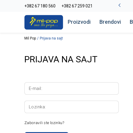
-20% na kompletan asortiman
+382 67 180 560
+382 67 259 021
Pogledaj više
Proizvodi
Brendovi
B
Mil Pop
Prijava na sajt
PRIJAVA NA SAJT
E-mail:
Lozinka:
Zaboravili ste lozinku?