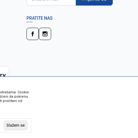
PRATITE NAS
 potrebama. Cookie
rišćeni da pokrenu
i pročitani od
 su sve informacije kompletne i bez
vost robe možete provjeriti besplatnim
Slažem se