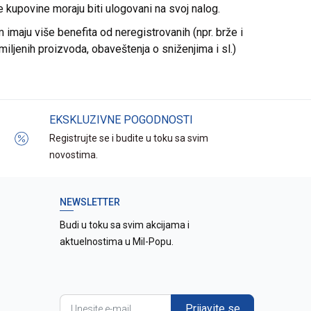
re kupovine moraju biti ulogovani na svoj nalog.
imaju više benefita od neregistrovanih (npr. brže i
miljenih proizvoda, obaveštenja o sniženjima i sl.)
EKSKLUZIVNE POGODNOSTI
Registrujte se i budite u toku sa svim
novostima.
NEWSLETTER
Budi u toku sa svim akcijama i
aktuelnostima u Mil-Popu.
Prijavite se