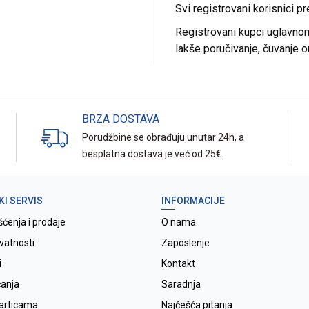
Svi registrovani korisnici p
Registrovani kupci uglavnom 
lakše poručivanje, čuvanje o
BRZA DOSTAVA
Porudžbine se obrađuju unutar 24h, a
besplatna dostava je već od 25€.
KI SERVIS
INFORMACIJE
šćenja i prodaje
O nama
ivatnosti
Zaposlenje
i
Kontakt
ćanja
Saradnja
karticama
Najčešća pitanja