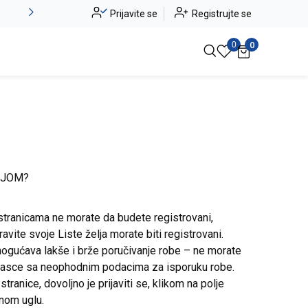
Alma Ras do -50%
Prijavite se
Registrujte se
Pogledaj više
0
0
IJOM?
stranicama ne morate da budete registrovani,
avite svoje Liste želja morate biti registrovani.
ogućava lakše i brže poručivanje robe – ne morate
brasce sa neophodnim podacima za isporuku robe.
ranice, dovoljno je prijaviti se, klikom na polje
snom uglu.