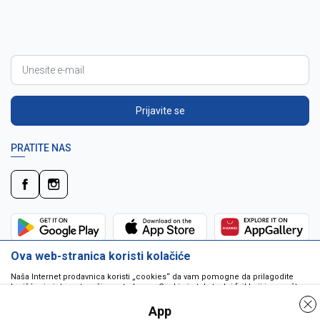
Prijavite se
PRATITE NAS
Ova web-stranica koristi kolačiće
Naša Internet prodavnica koristi „cookies“ da vam pomogne da prilagodite
korišćenje interneta vašim potrebama. Cookie je tekstualni fajl koji je smešten
na vašem hard disku od strane web servera. Cookie-ji ne mogu biti korišćeni
da pokrenu program ili da isporuče virus vašem računaru. Cookie-i su
App
jedinstveno dodeljeni vama, i jedino mogu biti pročitani od strane web servera