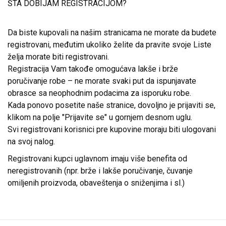
ŠTA DOBIJAM REGISTRACIJOM?
Da biste kupovali na našim stranicama ne morate da budete
registrovani, međutim ukoliko želite da pravite svoje Liste
želja morate biti registrovani.
Registracija Vam takođe omogućava lakše i brže
poručivanje robe – ne morate svaki put da ispunjavate
obrasce sa neophodnim podacima za isporuku robe.
Kada ponovo posetite naše stranice, dovoljno je prijaviti se,
klikom na polje "Prijavite se" u gornjem desnom uglu.
Svi registrovani korisnici pre kupovine moraju biti ulogovani
na svoj nalog.
Registrovani kupci uglavnom imaju više benefita od
neregistrovanih (npr. brže i lakše poručivanje, čuvanje
omiljenih proizvoda, obaveštenja o sniženjima i sl.)