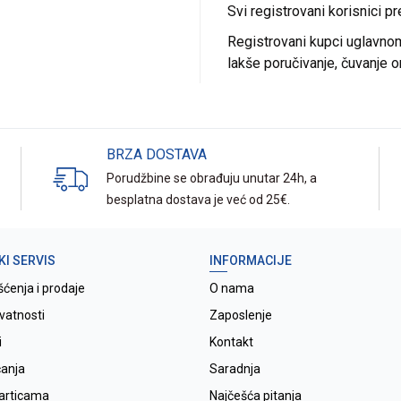
Svi registrovani korisnici p
Registrovani kupci uglavnom 
lakše poručivanje, čuvanje o
BRZA DOSTAVA
Porudžbine se obrađuju unutar 24h, a
besplatna dostava je već od 25€.
KI SERVIS
INFORMACIJE
šćenja i prodaje
O nama
ivatnosti
Zaposlenje
i
Kontakt
ćanja
Saradnja
karticama
Najčešća pitanja