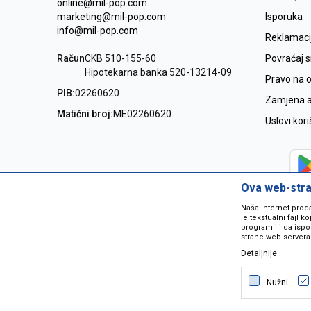
online@mil-pop.com
marketing@mil-pop.com
Isporuka
info@mil-pop.com
Reklamaci
Račun
CKB 510-155-60
Povraćaj 
Hipotekarna banka 520-13214-09
Pravo na 
PIB:
02260620
Zamjena ar
Matični broj:
ME02260620
Uslovi kor
Ova web-stran
Naša Internet prod
je tekstualni fajl 
program ili da ispo
strane web servera
Detaljnije
Nastojimo da budemo što precizniji
grešaka. Svi artikli na sajtu su dio 
Nužni