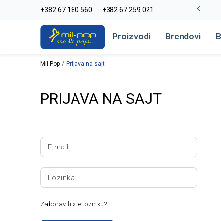
La Plage peškiri do -30%
+382 67 180 560
+382 67 259 021
Pogledaj više
Proizvodi
Brendovi
B
Mil Pop
Prijava na sajt
PRIJAVA NA SAJT
E-mail:
Lozinka:
Zaboravili ste lozinku?