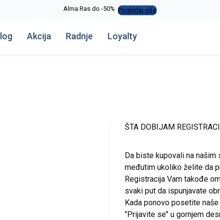
Alma Ras do -50%
Pogledaj više
log
Akcija
Radnje
Loyalty
ŠTA DOBIJAM REGISTRAC
Da biste kupovali na našim 
međutim ukoliko želite da pr
Registracija Vam takođe om
svaki put da ispunjavate o
Kada ponovo posetite naše st
"Prijavite se" u gornjem de