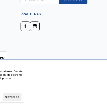
PRATITE NAS
 potrebama. Cookie
rišćeni da pokrenu
i pročitani od
 su sve informacije kompletne i bez
vost robe možete provjeriti besplatnim
Slažem se