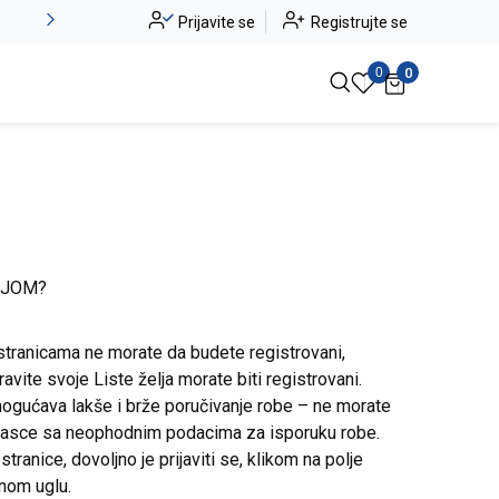
Novo u ponudi - Jadea
Prijavite se
Registrujte se
Pogledaj više
0
0
IJOM?
stranicama ne morate da budete registrovani,
avite svoje Liste želja morate biti registrovani.
ogućava lakše i brže poručivanje robe – ne morate
brasce sa neophodnim podacima za isporuku robe.
ranice, dovoljno je prijaviti se, klikom na polje
snom uglu.