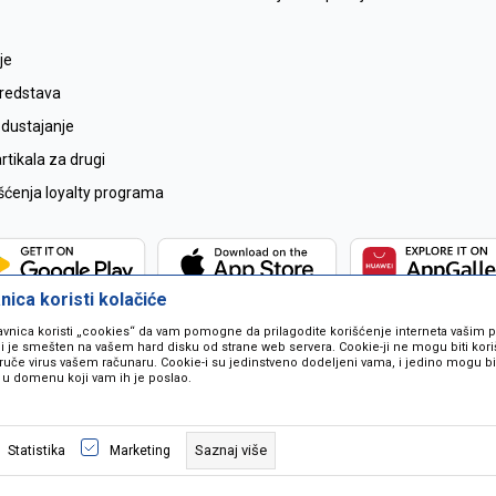
je
sredstava
odustajanje
tikala za drugi
išćenja loyalty programa
ica koristi kolačiće
avnica koristi „cookies“ da vam pomogne da prilagodite korišćenje interneta vašim
koji je smešten na vašem hard disku od strane web servera. Cookie-ji ne mogu biti ko
ruče virus vašem računaru. Cookie-i su jedinstveno dodeljeni vama, i jedino mogu bit
 u domenu koji vam ih je poslao.
 u opisu proizvoda, prikazu slika i samih cijena ali ne možemo garantovati da
naše ponude i ne podrazumjeva se da su dostupni u svakom trenutku. Raspoloži
Saznaj više
Statistika
Marketing
pozivom na broj 067259021.
©2026
www.mil-pop.com
, Izrada
NB SOFT
. Sva prava zadržana.