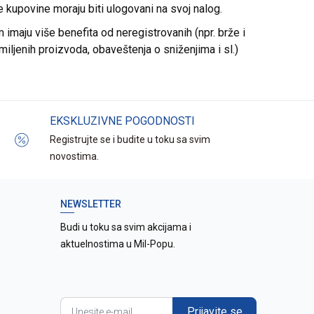
re kupovine moraju biti ulogovani na svoj nalog.
imaju više benefita od neregistrovanih (npr. brže i
miljenih proizvoda, obaveštenja o sniženjima i sl.)
EKSKLUZIVNE POGODNOSTI
Registrujte se i budite u toku sa svim
novostima.
NEWSLETTER
Budi u toku sa svim akcijama i
aktuelnostima u Mil-Popu.
Prijavite se