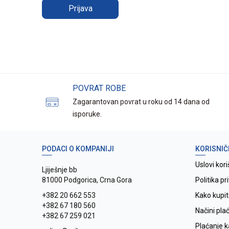
Prijava
POVRAT ROBE
Zagarantovan povrat u roku od 14 dana od
isporuke.
PODACI O KOMPANIJI
KORISNIČ
Uslovi kori
Ljiješnje bb
81000 Podgorica, Crna Gora
Politika pr
+382 20 662 553
Kako kupit
+382 67 180 560
Načini pla
+382 67 259 021
Plaćanje 