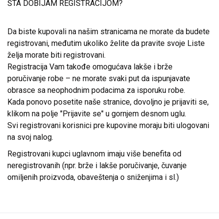
ŠTA DOBIJAM REGISTRACIJOM?
Da biste kupovali na našim stranicama ne morate da budete
registrovani, međutim ukoliko želite da pravite svoje Liste
želja morate biti registrovani.
Registracija Vam takođe omogućava lakše i brže
poručivanje robe – ne morate svaki put da ispunjavate
obrasce sa neophodnim podacima za isporuku robe.
Kada ponovo posetite naše stranice, dovoljno je prijaviti se,
klikom na polje "Prijavite se" u gornjem desnom uglu.
Svi registrovani korisnici pre kupovine moraju biti ulogovani
na svoj nalog.
Registrovani kupci uglavnom imaju više benefita od
neregistrovanih (npr. brže i lakše poručivanje, čuvanje
omiljenih proizvoda, obaveštenja o sniženjima i sl.)