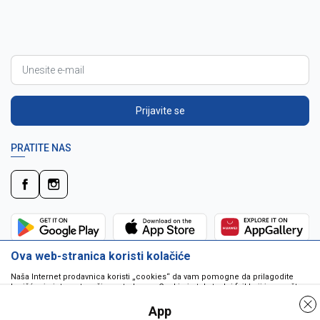
Prijavite se
PRATITE NAS
Ova web-stranica koristi kolačiće
Naša Internet prodavnica koristi „cookies“ da vam pomogne da prilagodite
korišćenje interneta vašim potrebama. Cookie je tekstualni fajl koji je smešten
na vašem hard disku od strane web servera. Cookie-ji ne mogu biti korišćeni
da pokrenu program ili da isporuče virus vašem računaru. Cookie-i su
App
jedinstveno dodeljeni vama, i jedino mogu biti pročitani od strane web servera