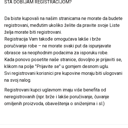
ŠTA DOBIJAM REGISTRACIJOM?
Da biste kupovali na našim stranicama ne morate da budete
registrovani, međutim ukoliko želite da pravite svoje Liste
želja morate biti registrovani.
Registracija Vam takođe omogućava lakše i brže
poručivanje robe – ne morate svaki put da ispunjavate
obrasce sa neophodnim podacima za isporuku robe.
Kada ponovo posetite naše stranice, dovoljno je prijaviti se,
klikom na polje "Prijavite se" u gornjem desnom uglu.
Svi registrovani korisnici pre kupovine moraju biti ulogovani
na svoj nalog.
Registrovani kupci uglavnom imaju više benefita od
neregistrovanih (npr. brže i lakše poručivanje, čuvanje
omiljenih proizvoda, obaveštenja o sniženjima i sl.)