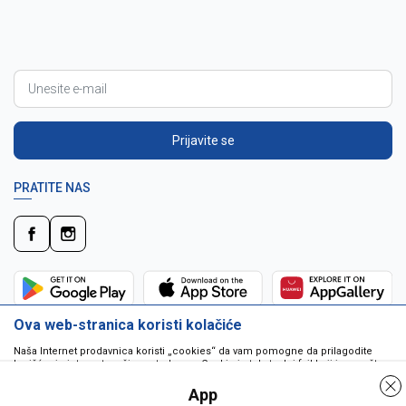
Prijavite se
PRATITE NAS
Ova web-stranica koristi kolačiće
Naša Internet prodavnica koristi „cookies“ da vam pomogne da prilagodite
korišćenje interneta vašim potrebama. Cookie je tekstualni fajl koji je smešten
na vašem hard disku od strane web servera. Cookie-ji ne mogu biti korišćeni
da pokrenu program ili da isporuče virus vašem računaru. Cookie-i su
App
jedinstveno dodeljeni vama, i jedino mogu biti pročitani od strane web servera