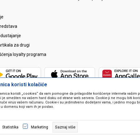
je
sredstava
odustajanje
tikala za drugi
išćenja loyalty programa
ica koristi kolačiće
avnica koristi „cookies“ da vam pomogne da prilagodite korišćenje interneta vašim
koji je smešten na vašem hard disku od strane web servera. Cookie-ji ne mogu biti ko
ruče virus vašem računaru. Cookie-i su jedinstveno dodeljeni vama, i jedino mogu bit
 u domenu koji vam ih je poslao.
 u opisu proizvoda, prikazu slika i samih cijena ali ne možemo garantovati da
naše ponude i ne podrazumjeva se da su dostupni u svakom trenutku. Raspoloži
Saznaj više
Statistika
Marketing
pozivom na broj 067259021.
©2026
www.mil-pop.com
, Izrada
NB SOFT
. Sva prava zadržana.