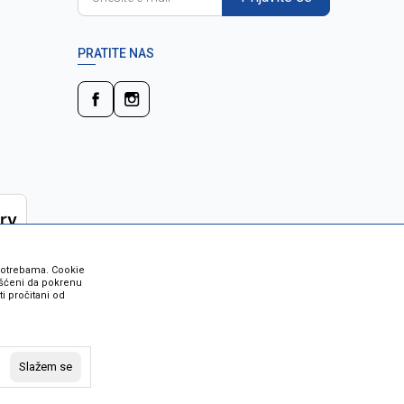
PRATITE NAS
 potrebama. Cookie
rišćeni da pokrenu
i pročitani od
 su sve informacije kompletne i bez
vost robe možete provjeriti besplatnim
Slažem se