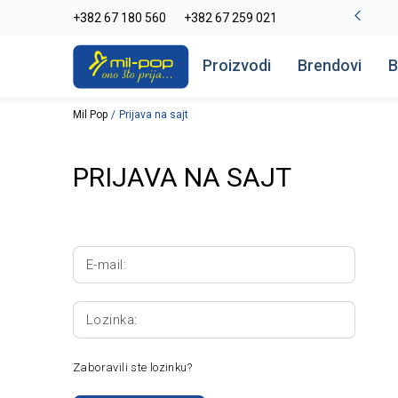
La Plage peškiri do -30%
+382 67 180 560
+382 67 259 021
Pogledaj više
Proizvodi
Brendovi
B
Mil Pop
Prijava na sajt
PRIJAVA NA SAJT
E-mail:
Lozinka:
Zaboravili ste lozinku?