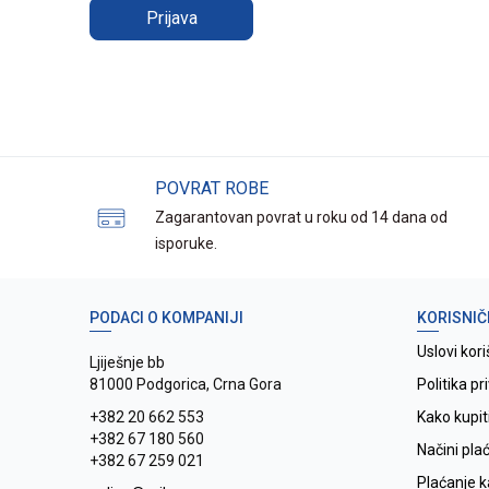
Prijava
POVRAT ROBE
Zagarantovan povrat u roku od 14 dana od
isporuke.
PODACI O KOMPANIJI
KORISNIČ
Uslovi kori
Ljiješnje bb
81000 Podgorica, Crna Gora
Politika pr
+382 20 662 553
Kako kupit
+382 67 180 560
Načini pla
+382 67 259 021
Plaćanje 