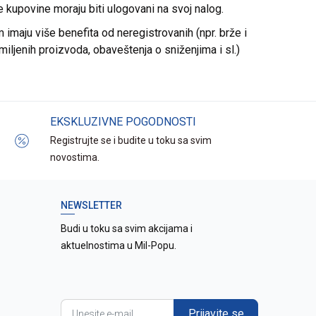
re kupovine moraju biti ulogovani na svoj nalog.
imaju više benefita od neregistrovanih (npr. brže i
miljenih proizvoda, obaveštenja o sniženjima i sl.)
EKSKLUZIVNE POGODNOSTI
Registrujte se i budite u toku sa svim
novostima.
NEWSLETTER
Budi u toku sa svim akcijama i
aktuelnostima u Mil-Popu.
Prijavite se