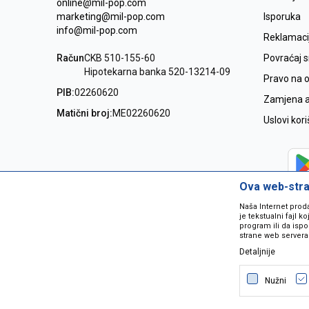
online@mil-pop.com
marketing@mil-pop.com
Isporuka
info@mil-pop.com
Reklamaci
Račun
CKB 510-155-60
Povraćaj 
Hipotekarna banka 520-13214-09
Pravo na 
PIB:
02260620
Zamjena ar
Matični broj:
ME02260620
Uslovi kor
Ova web-stran
Naša Internet prod
je tekstualni fajl 
program ili da ispo
strane web servera
Detaljnije
Nastojimo da budemo što precizniji
grešaka. Svi artikli na sajtu su dio 
Nužni