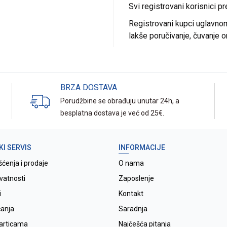
Svi registrovani korisnici p
Registrovani kupci uglavnom 
lakše poručivanje, čuvanje o
BRZA DOSTAVA
Porudžbine se obrađuju unutar 24h, a
besplatna dostava je već od 25€.
KI SERVIS
INFORMACIJE
šćenja i prodaje
O nama
ivatnosti
Zaposlenje
i
Kontakt
ćanja
Saradnja
karticama
Najčešća pitanja