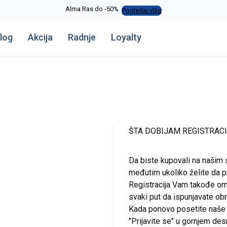
Alma Ras do -50%
Pogledaj više
log
Akcija
Radnje
Loyalty
ŠTA DOBIJAM REGISTRAC
Da biste kupovali na našim 
međutim ukoliko želite da pr
Registracija Vam takođe om
svaki put da ispunjavate o
Kada ponovo posetite naše st
"Prijavite se" u gornjem de