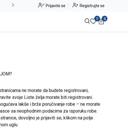
-20% na kompletan asortiman
Prijavite se
Registrujte se
Pogledaj više
0
0
IJOM?
stranicama ne morate da budete registrovani,
avite svoje Liste želja morate biti registrovani.
ogućava lakše i brže poručivanje robe – ne morate
brasce sa neophodnim podacima za isporuku robe.
ranice, dovoljno je prijaviti se, klikom na polje
snom uglu.