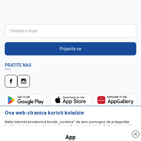
Prijavite se
PRATITE NAS
Ova web-stranica koristi kolačiće
Naša Internet prodavnica koristi „cookies“ da vam pomogne da prilagodite
korišćenje interneta vašim potrebama. Cookie je tekstualni fajl koji je smešten
na vašem hard disku od strane web servera. Cookie-ji ne mogu biti korišćeni
da pokrenu program ili da isporuče virus vašem računaru. Cookie-i su
App
jedinstveno dodeljeni vama, i jedino mogu biti pročitani od strane web servera