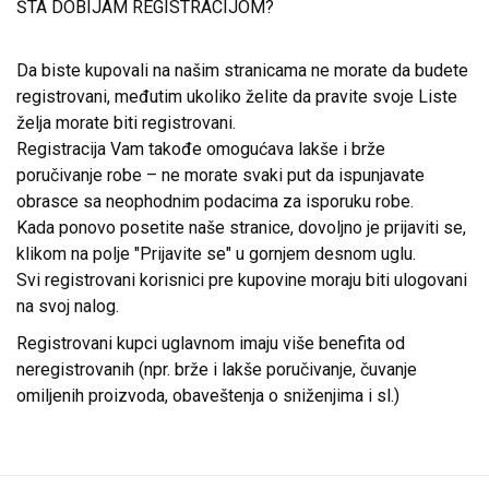
ŠTA DOBIJAM REGISTRACIJOM?
Da biste kupovali na našim stranicama ne morate da budete
registrovani, međutim ukoliko želite da pravite svoje Liste
želja morate biti registrovani.
Registracija Vam takođe omogućava lakše i brže
poručivanje robe – ne morate svaki put da ispunjavate
obrasce sa neophodnim podacima za isporuku robe.
Kada ponovo posetite naše stranice, dovoljno je prijaviti se,
klikom na polje "Prijavite se" u gornjem desnom uglu.
Svi registrovani korisnici pre kupovine moraju biti ulogovani
na svoj nalog.
Registrovani kupci uglavnom imaju više benefita od
neregistrovanih (npr. brže i lakše poručivanje, čuvanje
omiljenih proizvoda, obaveštenja o sniženjima i sl.)