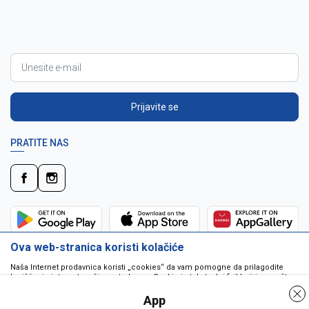
Prijavite se
PRATITE NAS
Ova web-stranica koristi kolačiće
Naša Internet prodavnica koristi „cookies“ da vam pomogne da prilagodite
korišćenje interneta vašim potrebama. Cookie je tekstualni fajl koji je smešten
na vašem hard disku od strane web servera. Cookie-ji ne mogu biti korišćeni
da pokrenu program ili da isporuče virus vašem računaru. Cookie-i su
App
jedinstveno dodeljeni vama, i jedino mogu biti pročitani od strane web servera