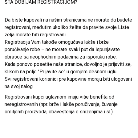
ŠTA DOBIJAM REGISTRACIJOM?
Da biste kupovali na našim stranicama ne morate da budete
registrovani, međutim ukoliko želite da pravite svoje Liste
želja morate biti registrovani.
Registracija Vam takođe omogućava lakše i brže
poručivanje robe – ne morate svaki put da ispunjavate
obrasce sa neophodnim podacima za isporuku robe.
Kada ponovo posetite naše stranice, dovoljno je prijaviti se,
klikom na polje "Prijavite se" u gornjem desnom uglu.
Svi registrovani korisnici pre kupovine moraju biti ulogovani
na svoj nalog.
Registrovani kupci uglavnom imaju više benefita od
neregistrovanih (npr. brže i lakše poručivanje, čuvanje
omiljenih proizvoda, obaveštenja o sniženjima i sl.)