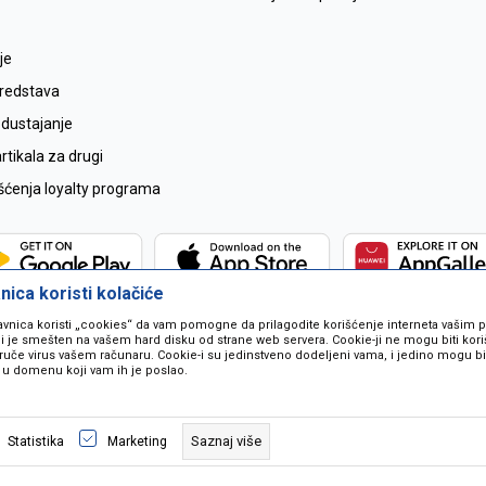
je
sredstava
odustajanje
tikala za drugi
išćenja loyalty programa
ica koristi kolačiće
avnica koristi „cookies“ da vam pomogne da prilagodite korišćenje interneta vašim
koji je smešten na vašem hard disku od strane web servera. Cookie-ji ne mogu biti ko
ruče virus vašem računaru. Cookie-i su jedinstveno dodeljeni vama, i jedino mogu bit
 u domenu koji vam ih je poslao.
 u opisu proizvoda, prikazu slika i samih cijena ali ne možemo garantovati da
naše ponude i ne podrazumjeva se da su dostupni u svakom trenutku. Raspoloži
Saznaj više
Statistika
Marketing
pozivom na broj 067259021.
©2026
www.mil-pop.com
, Izrada
NB SOFT
. Sva prava zadržana.