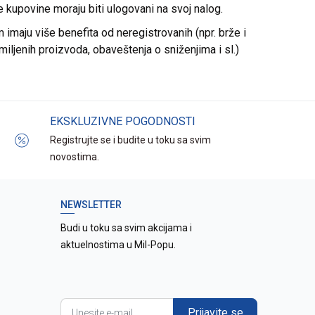
re kupovine moraju biti ulogovani na svoj nalog.
imaju više benefita od neregistrovanih (npr. brže i
miljenih proizvoda, obaveštenja o sniženjima i sl.)
EKSKLUZIVNE POGODNOSTI
Registrujte se i budite u toku sa svim
novostima.
NEWSLETTER
Budi u toku sa svim akcijama i
aktuelnostima u Mil-Popu.
Prijavite se