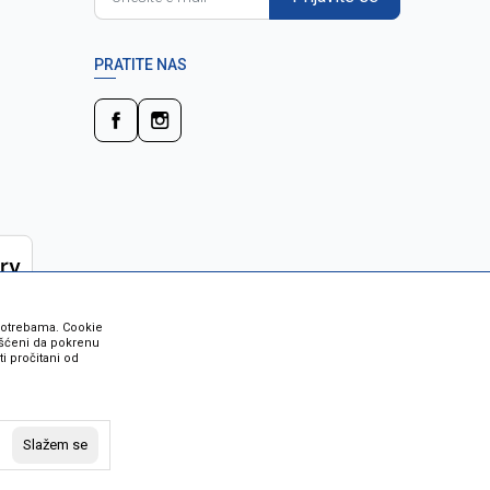
PRATITE NAS
 potrebama. Cookie
rišćeni da pokrenu
i pročitani od
 su sve informacije kompletne i bez
vost robe možete provjeriti besplatnim
Slažem se