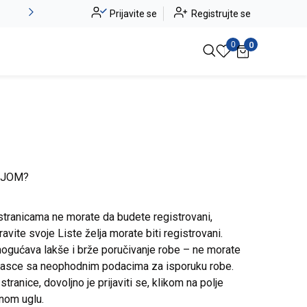
Alma Ras do -50%
Prijavite se
Registrujte se
Pogledaj više
0
0
IJOM?
stranicama ne morate da budete registrovani,
avite svoje Liste želja morate biti registrovani.
ogućava lakše i brže poručivanje robe – ne morate
brasce sa neophodnim podacima za isporuku robe.
ranice, dovoljno je prijaviti se, klikom na polje
snom uglu.