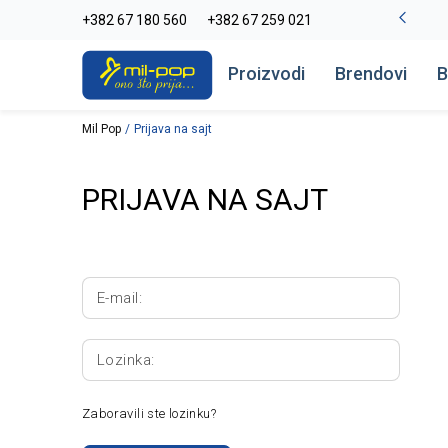
-20% na kompletan asortiman
+382 67 180 560
+382 67 259 021
Pogledaj više
Proizvodi
Brendovi
B
Mil Pop
Prijava na sajt
PRIJAVA NA SAJT
E-mail:
Lozinka:
Zaboravili ste lozinku?