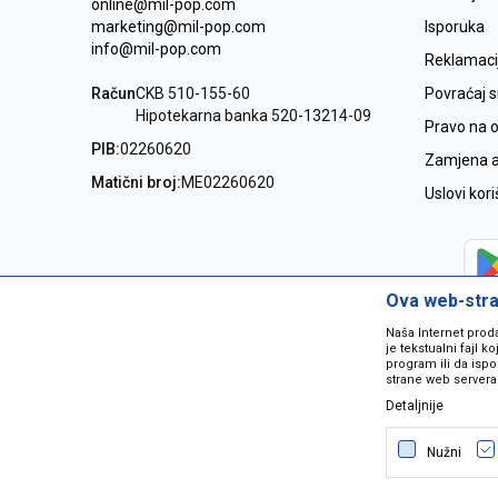
online@mil-pop.com
marketing@mil-pop.com
Isporuka
info@mil-pop.com
Reklamaci
Račun
CKB 510-155-60
Povraćaj 
Hipotekarna banka 520-13214-09
Pravo na 
PIB:
02260620
Zamjena ar
Matični broj:
ME02260620
Uslovi kor
Ova web-stran
Naša Internet prod
je tekstualni fajl 
program ili da ispo
strane web servera
Detaljnije
Nastojimo da budemo što precizniji
grešaka. Svi artikli na sajtu su dio 
Nužni