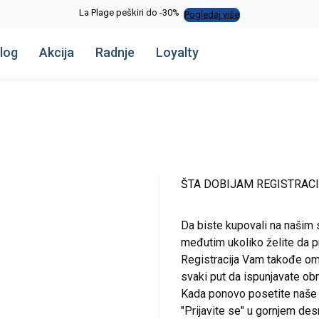
La Plage peškiri do -30%
Pogledaj više
log
Akcija
Radnje
Loyalty
ŠTA DOBIJAM REGISTRAC
Da biste kupovali na našim 
međutim ukoliko želite da pr
Registracija Vam takođe om
svaki put da ispunjavate o
Kada ponovo posetite naše st
"Prijavite se" u gornjem de