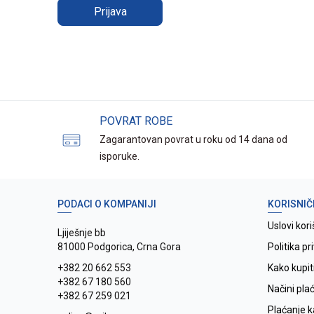
Prijava
POVRAT ROBE
Zagarantovan povrat u roku od 14 dana od
isporuke.
PODACI O KOMPANIJI
KORISNIČ
Uslovi kori
Ljiješnje bb
81000 Podgorica, Crna Gora
Politika pr
+382 20 662 553
Kako kupit
+382 67 180 560
Načini pla
+382 67 259 021
Plaćanje 