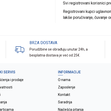
Svi registrovani korisnici p
Registrovani kupci uglavnom 
lakše poručivanje, čuvanje o
BRZA DOSTAVA
Porudžbine se obrađuju unutar 24h, a
besplatna dostava je već od 25€.
KI SERVIS
INFORMACIJE
šćenja i prodaje
O nama
ivatnosti
Zaposlenje
i
Kontakt
ćanja
Saradnja
karticama
Najčešća pitanja