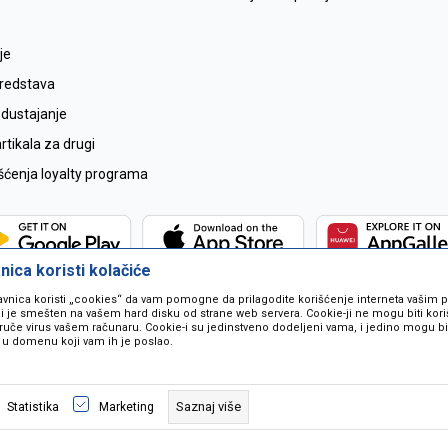
je
sredstava
odustajanje
tikala za drugi
išćenja loyalty programa
ica koristi kolačiće
avnica koristi „cookies“ da vam pomogne da prilagodite korišćenje interneta vašim
koji je smešten na vašem hard disku od strane web servera. Cookie-ji ne mogu biti ko
ruče virus vašem računaru. Cookie-i su jedinstveno dodeljeni vama, i jedino mogu bit
 u domenu koji vam ih je poslao.
 u opisu proizvoda, prikazu slika i samih cijena ali ne možemo garantovati da
naše ponude i ne podrazumjeva se da su dostupni u svakom trenutku. Raspoloži
Saznaj više
Statistika
Marketing
pozivom na broj 067259021.
©2026
www.mil-pop.com
, Izrada
NB SOFT
. Sva prava zadržana.