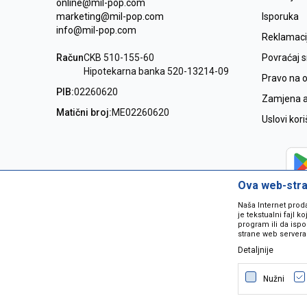
online@mil-pop.com
marketing@mil-pop.com
Isporuka
info@mil-pop.com
Reklamaci
Račun
CKB 510-155-60
Povraćaj 
Hipotekarna banka 520-13214-09
Pravo na 
PIB:
02260620
Zamjena ar
Matični broj:
ME02260620
Uslovi kor
Ova web-stran
Naša Internet prod
je tekstualni fajl 
program ili da ispo
strane web servera
Detaljnije
Nastojimo da budemo što precizniji
grešaka. Svi artikli na sajtu su dio 
Nužni