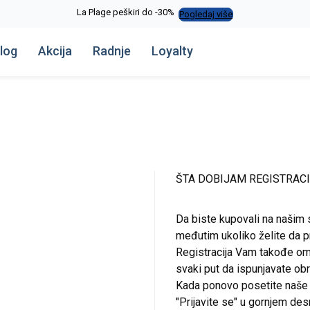
La Plage peškiri do -30%
Pogledaj više
log
Akcija
Radnje
Loyalty
ŠTA DOBIJAM REGISTRAC
Da biste kupovali na našim 
međutim ukoliko želite da pr
Registracija Vam takođe om
svaki put da ispunjavate o
Kada ponovo posetite naše st
"Prijavite se" u gornjem de