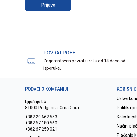
Prijava
POVRAT ROBE
Zagarantovan povrat u roku od 14 dana od
isporuke.
PODACI O KOMPANIJI
KORISNIČ
Uslovi kori
Ljiješnje bb
81000 Podgorica, Crna Gora
Politika pr
+382 20 662 553
Kako kupit
+382 67 180 560
Načini pla
+382 67 259 021
Plaćanje 