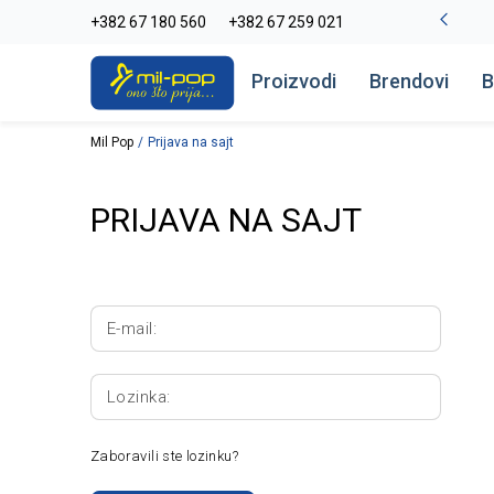
-20% na kompletan asortiman
+382 67 180 560
+382 67 259 021
Pogledaj više
Proizvodi
Brendovi
B
Mil Pop
Prijava na sajt
PRIJAVA NA SAJT
E-mail:
Lozinka:
Zaboravili ste lozinku?