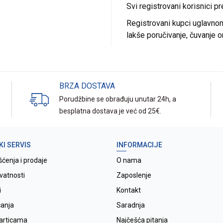
Svi registrovani korisnici p
Registrovani kupci uglavnom 
lakše poručivanje, čuvanje o
BRZA DOSTAVA
Porudžbine se obrađuju unutar 24h, a
besplatna dostava je već od 25€.
KI SERVIS
INFORMACIJE
šćenja i prodaje
O nama
ivatnosti
Zaposlenje
i
Kontakt
ćanja
Saradnja
karticama
Najčešća pitanja