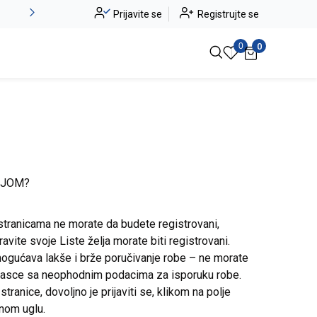
Alma Ras do -50%
Prijavite se
Registrujte se
Pogledaj više
0
0
IJOM?
stranicama ne morate da budete registrovani,
avite svoje Liste želja morate biti registrovani.
ogućava lakše i brže poručivanje robe – ne morate
brasce sa neophodnim podacima za isporuku robe.
ranice, dovoljno je prijaviti se, klikom na polje
snom uglu.