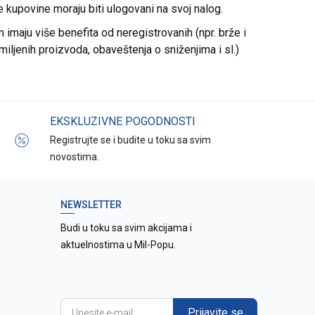
re kupovine moraju biti ulogovani na svoj nalog.
imaju više benefita od neregistrovanih (npr. brže i
miljenih proizvoda, obaveštenja o sniženjima i sl.)
EKSKLUZIVNE POGODNOSTI
Registrujte se i budite u toku sa svim
novostima.
NEWSLETTER
Budi u toku sa svim akcijama i
aktuelnostima u Mil-Popu.
Prijavite se