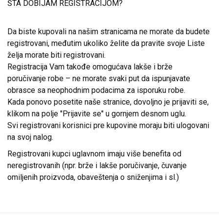
ŠTA DOBIJAM REGISTRACIJOM?
Da biste kupovali na našim stranicama ne morate da budete
registrovani, međutim ukoliko želite da pravite svoje Liste
želja morate biti registrovani.
Registracija Vam takođe omogućava lakše i brže
poručivanje robe – ne morate svaki put da ispunjavate
obrasce sa neophodnim podacima za isporuku robe.
Kada ponovo posetite naše stranice, dovoljno je prijaviti se,
klikom na polje "Prijavite se" u gornjem desnom uglu.
Svi registrovani korisnici pre kupovine moraju biti ulogovani
na svoj nalog.
Registrovani kupci uglavnom imaju više benefita od
neregistrovanih (npr. brže i lakše poručivanje, čuvanje
omiljenih proizvoda, obaveštenja o sniženjima i sl.)