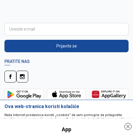
Prijavite se
PRATITE NAS
Ova web-stranica koristi kolačiće
Naša Internet prodavnica koristi „cookies“ da vam pomogne da prilagodite
korišćenje interneta vašim potrebama. Cookie je tekstualni fajl koji je smešten
na vašem hard disku od strane web servera. Cookie-ji ne mogu biti korišćeni
da pokrenu program ili da isporuče virus vašem računaru. Cookie-i su
App
jedinstveno dodeljeni vama, i jedino mogu biti pročitani od strane web servera