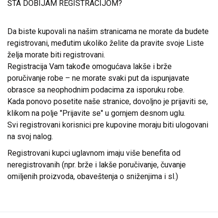
ŠTA DOBIJAM REGISTRACIJOM?
Da biste kupovali na našim stranicama ne morate da budete
registrovani, međutim ukoliko želite da pravite svoje Liste
želja morate biti registrovani.
Registracija Vam takođe omogućava lakše i brže
poručivanje robe – ne morate svaki put da ispunjavate
obrasce sa neophodnim podacima za isporuku robe.
Kada ponovo posetite naše stranice, dovoljno je prijaviti se,
klikom na polje "Prijavite se" u gornjem desnom uglu.
Svi registrovani korisnici pre kupovine moraju biti ulogovani
na svoj nalog.
Registrovani kupci uglavnom imaju više benefita od
neregistrovanih (npr. brže i lakše poručivanje, čuvanje
omiljenih proizvoda, obaveštenja o sniženjima i sl.)