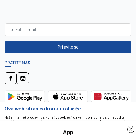
Prijavite se
PRATITE NAS
Ova web-stranica koristi kolačiće
Naša Internet prodavnica koristi „cookies“ da vam pomogne da prilagodite
korišćenje interneta vašim potrebama. Cookie je tekstualni fajl koji je smešten
na vašem hard disku od strane web servera. Cookie-ji ne mogu biti korišćeni
da pokrenu program ili da isporuče virus vašem računaru. Cookie-i su
App
jedinstveno dodeljeni vama, i jedino mogu biti pročitani od strane web servera