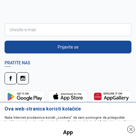
Prijavite se
PRATITE NAS
Ova web-stranica koristi kolačiće
Naša Internet prodavnica koristi „cookies“ da vam pomogne da prilagodite
korišćenje interneta vašim potrebama. Cookie je tekstualni fajl koji je smešten
na vašem hard disku od strane web servera. Cookie-ji ne mogu biti korišćeni
da pokrenu program ili da isporuče virus vašem računaru. Cookie-i su
App
jedinstveno dodeljeni vama, i jedino mogu biti pročitani od strane web servera