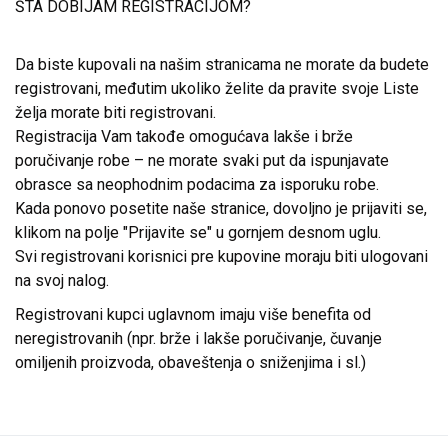
ŠTA DOBIJAM REGISTRACIJOM?
Da biste kupovali na našim stranicama ne morate da budete
registrovani, međutim ukoliko želite da pravite svoje Liste
želja morate biti registrovani.
Registracija Vam takođe omogućava lakše i brže
poručivanje robe – ne morate svaki put da ispunjavate
obrasce sa neophodnim podacima za isporuku robe.
Kada ponovo posetite naše stranice, dovoljno je prijaviti se,
klikom na polje "Prijavite se" u gornjem desnom uglu.
Svi registrovani korisnici pre kupovine moraju biti ulogovani
na svoj nalog.
Registrovani kupci uglavnom imaju više benefita od
neregistrovanih (npr. brže i lakše poručivanje, čuvanje
omiljenih proizvoda, obaveštenja o sniženjima i sl.)