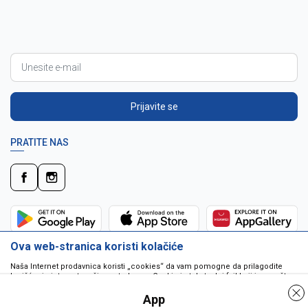
Prijavite se
PRATITE NAS
Ova web-stranica koristi kolačiće
Naša Internet prodavnica koristi „cookies“ da vam pomogne da prilagodite
korišćenje interneta vašim potrebama. Cookie je tekstualni fajl koji je smešten
na vašem hard disku od strane web servera. Cookie-ji ne mogu biti korišćeni
da pokrenu program ili da isporuče virus vašem računaru. Cookie-i su
App
jedinstveno dodeljeni vama, i jedino mogu biti pročitani od strane web servera