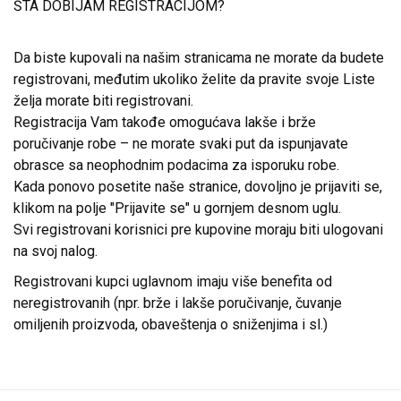
ŠTA DOBIJAM REGISTRACIJOM?
Da biste kupovali na našim stranicama ne morate da budete
registrovani, međutim ukoliko želite da pravite svoje Liste
želja morate biti registrovani.
Registracija Vam takođe omogućava lakše i brže
poručivanje robe – ne morate svaki put da ispunjavate
obrasce sa neophodnim podacima za isporuku robe.
Kada ponovo posetite naše stranice, dovoljno je prijaviti se,
klikom na polje "Prijavite se" u gornjem desnom uglu.
Svi registrovani korisnici pre kupovine moraju biti ulogovani
na svoj nalog.
Registrovani kupci uglavnom imaju više benefita od
neregistrovanih (npr. brže i lakše poručivanje, čuvanje
omiljenih proizvoda, obaveštenja o sniženjima i sl.)