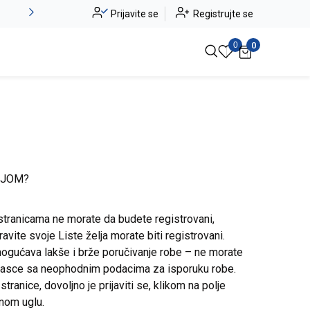
Alma Ras do -50%
Prijavite se
Registrujte se
Pogledaj više
0
0
IJOM?
stranicama ne morate da budete registrovani,
avite svoje Liste želja morate biti registrovani.
ogućava lakše i brže poručivanje robe – ne morate
brasce sa neophodnim podacima za isporuku robe.
ranice, dovoljno je prijaviti se, klikom na polje
snom uglu.