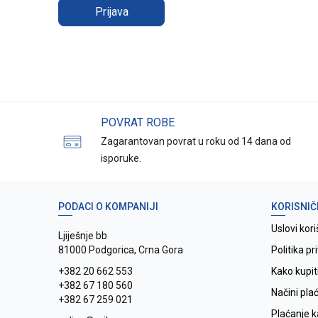
Prijava
POVRAT ROBE
Zagarantovan povrat u roku od 14 dana od
isporuke.
PODACI O KOMPANIJI
KORISNIČ
Uslovi kori
Ljiješnje bb
81000 Podgorica, Crna Gora
Politika pr
+382 20 662 553
Kako kupit
+382 67 180 560
Načini pla
+382 67 259 021
Plaćanje 