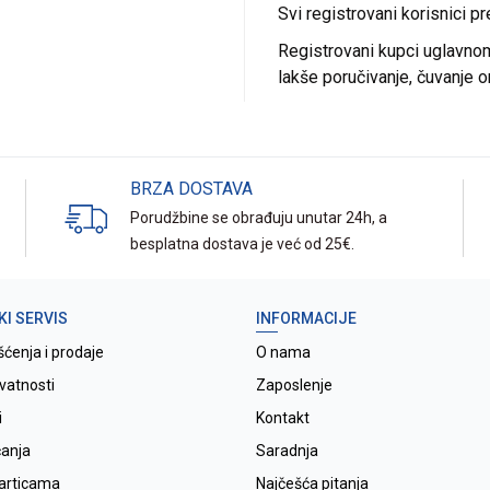
Svi registrovani korisnici p
Registrovani kupci uglavnom 
lakše poručivanje, čuvanje o
BRZA DOSTAVA
Porudžbine se obrađuju unutar 24h, a
besplatna dostava je već od 25€.
KI SERVIS
INFORMACIJE
šćenja i prodaje
O nama
ivatnosti
Zaposlenje
i
Kontakt
ćanja
Saradnja
karticama
Najčešća pitanja