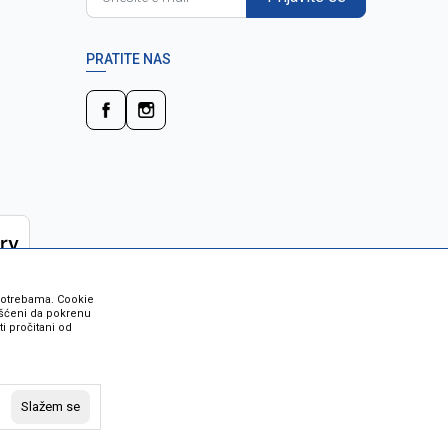
PRATITE NAS
 potrebama. Cookie
rišćeni da pokrenu
i pročitani od
 su sve informacije kompletne i bez
vost robe možete provjeriti besplatnim
Slažem se