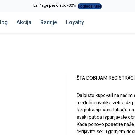
La Plage peškiri do -30%
Pogledaj više
log
Akcija
Radnje
Loyalty
ŠTA DOBIJAM REGISTRAC
Da biste kupovali na našim 
međutim ukoliko želite da pr
Registracija Vam takođe om
svaki put da ispunjavate o
Kada ponovo posetite naše st
"Prijavite se" u gornjem de