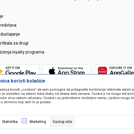
je
sredstava
odustajanje
tikala za drugi
išćenja loyalty programa
ica koristi kolačiće
avnica koristi „cookies“ da vam pomogne da prilagodite korišćenje interneta vašim
koji je smešten na vašem hard disku od strane web servera. Cookie-ji ne mogu biti ko
ruče virus vašem računaru. Cookie-i su jedinstveno dodeljeni vama, i jedino mogu bit
 u domenu koji vam ih je poslao.
 u opisu proizvoda, prikazu slika i samih cijena ali ne možemo garantovati da
naše ponude i ne podrazumjeva se da su dostupni u svakom trenutku. Raspoloži
Saznaj više
Statistika
Marketing
pozivom na broj 067259021.
©2026
www.mil-pop.com
, Izrada
NB SOFT
. Sva prava zadržana.