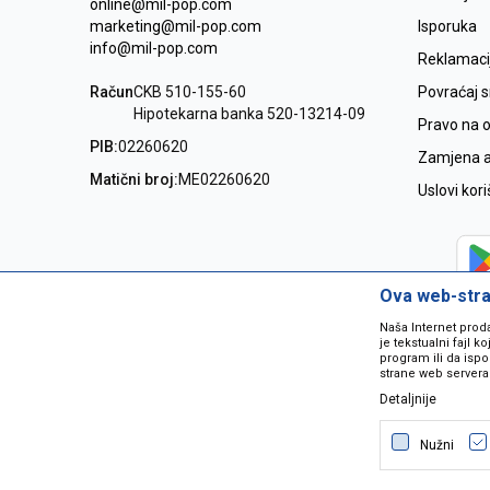
online@mil-pop.com
marketing@mil-pop.com
Isporuka
info@mil-pop.com
Reklamaci
Račun
CKB 510-155-60
Povraćaj 
Hipotekarna banka 520-13214-09
Pravo na 
PIB:
02260620
Zamjena ar
Matični broj:
ME02260620
Uslovi kor
Ova web-stran
Naša Internet prod
je tekstualni fajl 
program ili da ispo
strane web servera
Detaljnije
Nastojimo da budemo što precizniji
grešaka. Svi artikli na sajtu su dio 
Nužni