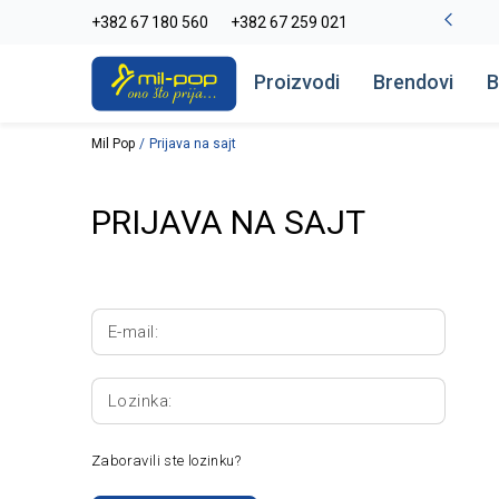
-20% na kompletan asortiman
+382 67 180 560
+382 67 259 021
Pogledaj više
Proizvodi
Brendovi
B
Mil Pop
Prijava na sajt
PRIJAVA NA SAJT
E-mail:
Lozinka:
Zaboravili ste lozinku?