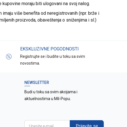
re kupovine moraju biti ulogovani na svoj nalog.
imaju više benefita od neregistrovanih (npr. brže i
miljenih proizvoda, obaveštenja o sniženjima i sl.)
EKSKLUZIVNE POGODNOSTI
Registrujte se i budite u toku sa svim
novostima.
NEWSLETTER
Budi u toku sa svim akcijama i
aktuelnostima u Mil-Popu.
Prijavite se