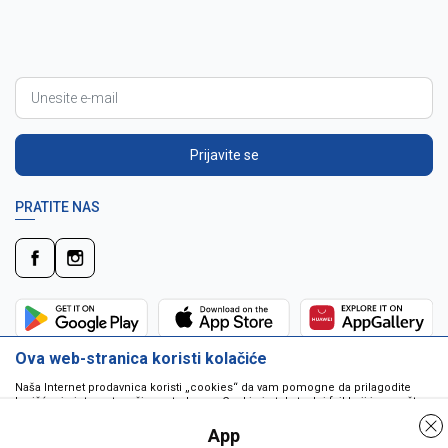
Prijavite se
PRATITE NAS
Ova web-stranica koristi kolačiće
Naša Internet prodavnica koristi „cookies“ da vam pomogne da prilagodite
korišćenje interneta vašim potrebama. Cookie je tekstualni fajl koji je smešten
na vašem hard disku od strane web servera. Cookie-ji ne mogu biti korišćeni
da pokrenu program ili da isporuče virus vašem računaru. Cookie-i su
App
jedinstveno dodeljeni vama, i jedino mogu biti pročitani od strane web servera