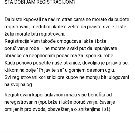
ŠTA DOBIJAM REGISTRACIJOM?
Da biste kupovali na našim stranicama ne morate da budete
registrovani, međutim ukoliko želite da pravite svoje Liste
želja morate biti registrovani.
Registracija Vam takođe omogućava lakše i brže
poručivanje robe – ne morate svaki put da ispunjavate
obrasce sa neophodnim podacima za isporuku robe.
Kada ponovo posetite naše stranice, dovoljno je prijaviti se,
klikom na polje "Prijavite se" u gornjem desnom uglu.
Svi registrovani korisnici pre kupovine moraju biti ulogovani
na svoj nalog.
Registrovani kupci uglavnom imaju više benefita od
neregistrovanih (npr. brže i lakše poručivanje, čuvanje
omiljenih proizvoda, obaveštenja o sniženjima i sl.)