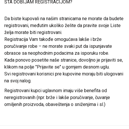
ŠTA DOBIJAM REGISTRACIJOM?
Da biste kupovali na našim stranicama ne morate da budete
registrovani, međutim ukoliko želite da pravite svoje Liste
želja morate biti registrovani.
Registracija Vam takođe omogućava lakše i brže
poručivanje robe – ne morate svaki put da ispunjavate
obrasce sa neophodnim podacima za isporuku robe.
Kada ponovo posetite naše stranice, dovoljno je prijaviti se,
klikom na polje "Prijavite se" u gornjem desnom uglu.
Svi registrovani korisnici pre kupovine moraju biti ulogovani
na svoj nalog.
Registrovani kupci uglavnom imaju više benefita od
neregistrovanih (npr. brže i lakše poručivanje, čuvanje
omiljenih proizvoda, obaveštenja o sniženjima i sl.)