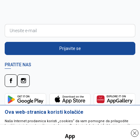
Prijavite se
PRATITE NAS
Ova web-stranica koristi kolačiće
Naša Internet prodavnica koristi „cookies“ da vam pomogne da prilagodite
korišćenje interneta vašim potrebama. Cookie je tekstualni fajl koji je smešten
na vašem hard disku od strane web servera. Cookie-ji ne mogu biti korišćeni
da pokrenu program ili da isporuče virus vašem računaru. Cookie-i su
App
jedinstveno dodeljeni vama, i jedino mogu biti pročitani od strane web servera