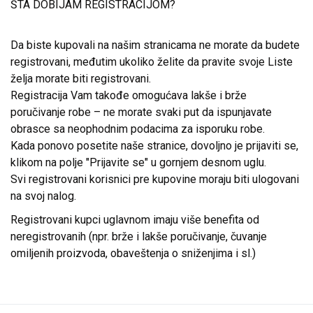
ŠTA DOBIJAM REGISTRACIJOM?
Da biste kupovali na našim stranicama ne morate da budete
registrovani, međutim ukoliko želite da pravite svoje Liste
želja morate biti registrovani.
Registracija Vam takođe omogućava lakše i brže
poručivanje robe – ne morate svaki put da ispunjavate
obrasce sa neophodnim podacima za isporuku robe.
Kada ponovo posetite naše stranice, dovoljno je prijaviti se,
klikom na polje "Prijavite se" u gornjem desnom uglu.
Svi registrovani korisnici pre kupovine moraju biti ulogovani
na svoj nalog.
Registrovani kupci uglavnom imaju više benefita od
neregistrovanih (npr. brže i lakše poručivanje, čuvanje
omiljenih proizvoda, obaveštenja o sniženjima i sl.)