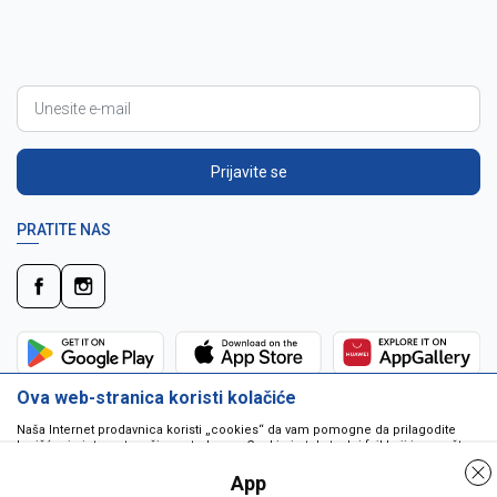
Prijavite se
PRATITE NAS
Ova web-stranica koristi kolačiće
Naša Internet prodavnica koristi „cookies“ da vam pomogne da prilagodite
korišćenje interneta vašim potrebama. Cookie je tekstualni fajl koji je smešten
na vašem hard disku od strane web servera. Cookie-ji ne mogu biti korišćeni
da pokrenu program ili da isporuče virus vašem računaru. Cookie-i su
App
jedinstveno dodeljeni vama, i jedino mogu biti pročitani od strane web servera