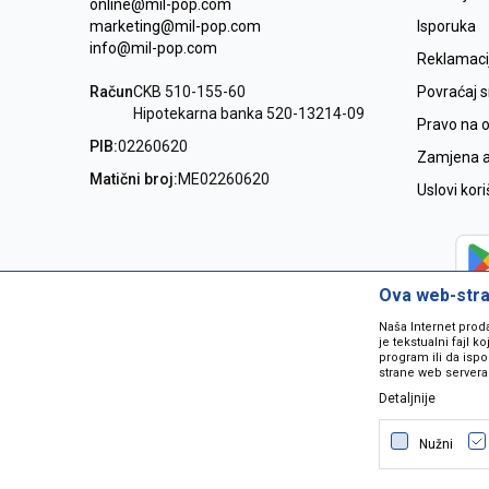
online@mil-pop.com
marketing@mil-pop.com
Isporuka
info@mil-pop.com
Reklamaci
Račun
CKB 510-155-60
Povraćaj 
Hipotekarna banka 520-13214-09
Pravo na 
PIB:
02260620
Zamjena ar
Matični broj:
ME02260620
Uslovi kor
Ova web-stran
Naša Internet prod
je tekstualni fajl 
program ili da ispo
strane web servera
Detaljnije
Nastojimo da budemo što precizniji
grešaka. Svi artikli na sajtu su dio 
Nužni