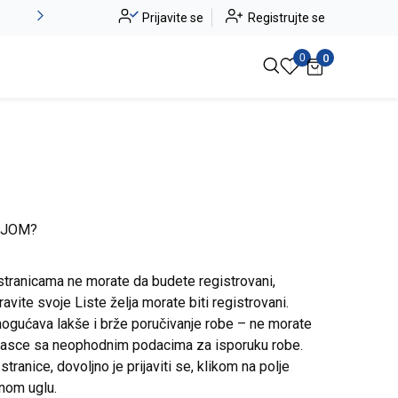
Alma Ras do -50%
Prijavite se
Registrujte se
Pogledaj više
0
0
IJOM?
stranicama ne morate da budete registrovani,
avite svoje Liste želja morate biti registrovani.
ogućava lakše i brže poručivanje robe – ne morate
brasce sa neophodnim podacima za isporuku robe.
ranice, dovoljno je prijaviti se, klikom na polje
snom uglu.