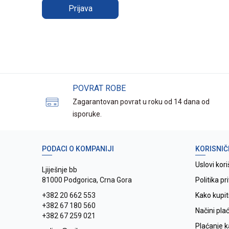
Prijava
POVRAT ROBE
Zagarantovan povrat u roku od 14 dana od
isporuke.
PODACI O KOMPANIJI
KORISNIČ
Uslovi kori
Ljiješnje bb
81000 Podgorica, Crna Gora
Politika pr
+382 20 662 553
Kako kupit
+382 67 180 560
Načini pla
+382 67 259 021
Plaćanje 