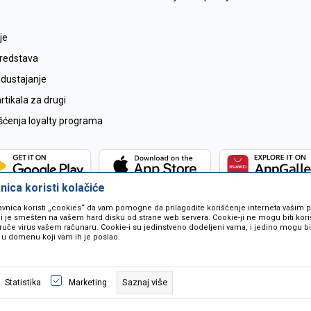
je
sredstava
odustajanje
tikala za drugi
išćenja loyalty programa
ica koristi kolačiće
avnica koristi „cookies“ da vam pomogne da prilagodite korišćenje interneta vašim
koji je smešten na vašem hard disku od strane web servera. Cookie-ji ne mogu biti ko
ruče virus vašem računaru. Cookie-i su jedinstveno dodeljeni vama, i jedino mogu bit
 u domenu koji vam ih je poslao.
 u opisu proizvoda, prikazu slika i samih cijena ali ne možemo garantovati da
naše ponude i ne podrazumjeva se da su dostupni u svakom trenutku. Raspoloži
Saznaj više
Statistika
Marketing
pozivom na broj 067259021.
©2026
www.mil-pop.com
, Izrada
NB SOFT
. Sva prava zadržana.