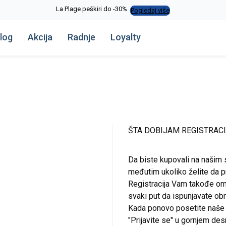
La Plage peškiri do -30%
Pogledaj više
log
Akcija
Radnje
Loyalty
ŠTA DOBIJAM REGISTRAC
Da biste kupovali na našim 
međutim ukoliko želite da pr
Registracija Vam takođe om
svaki put da ispunjavate o
Kada ponovo posetite naše st
"Prijavite se" u gornjem de