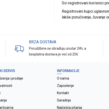
Svi registrovani korisnici p
Registrovani kupci uglavnom 
lakše poručivanje, čuvanje o
BRZA DOSTAVA
Porudžbine se obrađuju unutar 24h, a
besplatna dostava je već od 25€.
KI SERVIS
INFORMACIJE
šćenja i prodaje
O nama
ivatnosti
Zaposlenje
i
Kontakt
ćanja
Saradnja
karticama
Najčešća pitanja