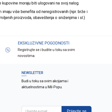
re kupovine moraju biti ulogovani na svoj nalog.
imaju više benefita od neregistrovanih (npr. brže i
miljenih proizvoda, obaveštenja o sniženjima i sl.)
EKSKLUZIVNE POGODNOSTI
Registrujte se i budite u toku sa svim
novostima.
NEWSLETTER
Budi u toku sa svim akcijama i
aktuelnostima u Mil-Popu.
Prijavite se