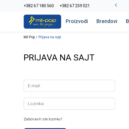
-20% na kompletan asortiman
+382 67 180 560
+382 67 259 021
Pogledaj više
Proizvodi
Brendovi
B
Mil Pop
Prijava na sajt
PRIJAVA NA SAJT
E-mail:
Lozinka:
Zaboravili ste lozinku?