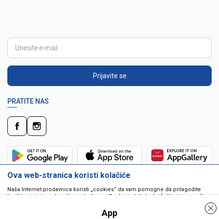
Prijavite se
PRATITE NAS
Ova web-stranica koristi kolačiće
Naša Internet prodavnica koristi „cookies“ da vam pomogne da prilagodite
korišćenje interneta vašim potrebama. Cookie je tekstualni fajl koji je smešten
na vašem hard disku od strane web servera. Cookie-ji ne mogu biti korišćeni
da pokrenu program ili da isporuče virus vašem računaru. Cookie-i su
App
jedinstveno dodeljeni vama, i jedino mogu biti pročitani od strane web servera