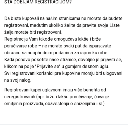
ŠTA DOBIJAM REGISTRACIJOM?
Da biste kupovali na našim stranicama ne morate da budete
registrovani, međutim ukoliko želite da pravite svoje Liste
želja morate biti registrovani.
Registracija Vam takođe omogućava lakše i brže
poručivanje robe – ne morate svaki put da ispunjavate
obrasce sa neophodnim podacima za isporuku robe.
Kada ponovo posetite naše stranice, dovoljno je prijaviti se,
klikom na polje "Prijavite se" u gornjem desnom uglu.
Svi registrovani korisnici pre kupovine moraju biti ulogovani
na svoj nalog.
Registrovani kupci uglavnom imaju više benefita od
neregistrovanih (npr. brže i lakše poručivanje, čuvanje
omiljenih proizvoda, obaveštenja o sniženjima i sl.)