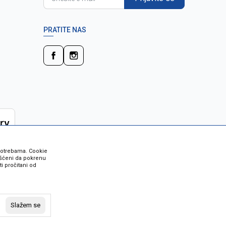
PRATITE NAS
 potrebama. Cookie
rišćeni da pokrenu
i pročitani od
 su sve informacije kompletne i bez
vost robe možete provjeriti besplatnim
Slažem se