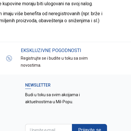
re kupovine moraju biti ulogovani na svoj nalog.
imaju više benefita od neregistrovanih (npr. brže i
miljenih proizvoda, obaveštenja o sniženjima i sl.)
EKSKLUZIVNE POGODNOSTI
Registrujte se i budite u toku sa svim
novostima.
NEWSLETTER
Budi u toku sa svim akcijama i
aktuelnostima u Mil-Popu.
Prijavite se