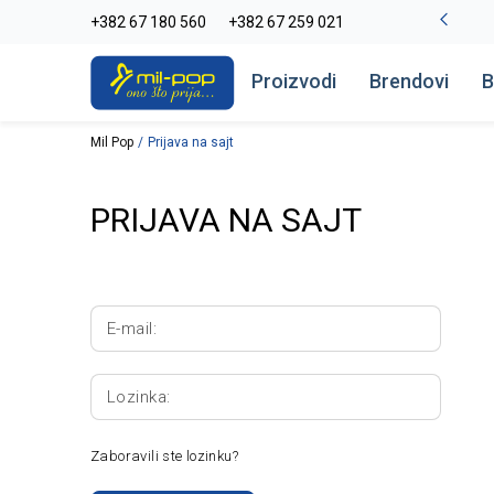
La Plage peškiri do -30%
+382 67 180 560
+382 67 259 021
Pogledaj više
Proizvodi
Brendovi
B
Mil Pop
Prijava na sajt
PRIJAVA NA SAJT
E-mail:
Lozinka:
Zaboravili ste lozinku?