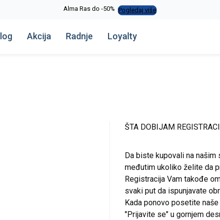
Alma Ras do -50%
Pogledaj više
log
Akcija
Radnje
Loyalty
ŠTA DOBIJAM REGISTRAC
Da biste kupovali na našim 
međutim ukoliko želite da pr
Registracija Vam takođe om
svaki put da ispunjavate o
Kada ponovo posetite naše st
"Prijavite se" u gornjem de