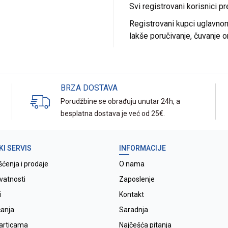
Svi registrovani korisnici p
Registrovani kupci uglavnom 
lakše poručivanje, čuvanje o
BRZA DOSTAVA
Porudžbine se obrađuju unutar 24h, a
besplatna dostava je već od 25€.
KI SERVIS
INFORMACIJE
šćenja i prodaje
O nama
ivatnosti
Zaposlenje
i
Kontakt
ćanja
Saradnja
karticama
Najčešća pitanja