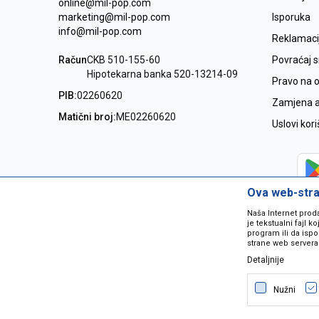
online@mil-pop.com
marketing@mil-pop.com
Isporuka
info@mil-pop.com
Reklamaci
Račun
CKB 510-155-60
Povraćaj 
Hipotekarna banka 520-13214-09
Pravo na 
PIB:
02260620
Zamjena ar
Matični broj:
ME02260620
Uslovi kor
Ova web-stran
Naša Internet prod
je tekstualni fajl 
program ili da ispo
strane web servera
Detaljnije
Nastojimo da budemo što precizniji
grešaka. Svi artikli na sajtu su dio 
Nužni