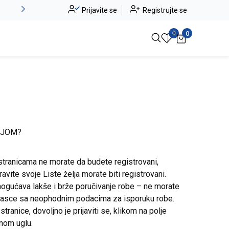
Novo u ponudi - Jadea
Prijavite se
Registrujte se
Pogledaj više
0
0
IJOM?
stranicama ne morate da budete registrovani,
avite svoje Liste želja morate biti registrovani.
ogućava lakše i brže poručivanje robe – ne morate
brasce sa neophodnim podacima za isporuku robe.
ranice, dovoljno je prijaviti se, klikom na polje
snom uglu.