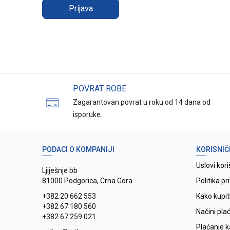
Prijava
POVRAT ROBE
Zagarantovan povrat u roku od 14 dana od
isporuke.
PODACI O KOMPANIJI
KORISNIČ
Uslovi kori
Ljiješnje bb
81000 Podgorica, Crna Gora
Politika pr
+382 20 662 553
Kako kupit
+382 67 180 560
Načini pla
+382 67 259 021
Plaćanje 