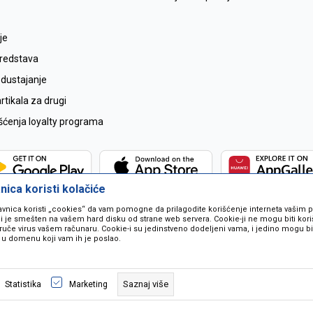
je
sredstava
odustajanje
tikala za drugi
išćenja loyalty programa
ica koristi kolačiće
avnica koristi „cookies“ da vam pomogne da prilagodite korišćenje interneta vašim
koji je smešten na vašem hard disku od strane web servera. Cookie-ji ne mogu biti ko
ruče virus vašem računaru. Cookie-i su jedinstveno dodeljeni vama, i jedino mogu bit
 u domenu koji vam ih je poslao.
 u opisu proizvoda, prikazu slika i samih cijena ali ne možemo garantovati da
naše ponude i ne podrazumjeva se da su dostupni u svakom trenutku. Raspoloži
Saznaj više
Statistika
Marketing
pozivom na broj 067259021.
©2026
www.mil-pop.com
, Izrada
NB SOFT
. Sva prava zadržana.