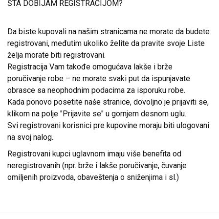
ŠTA DOBIJAM REGISTRACIJOM?
Da biste kupovali na našim stranicama ne morate da budete
registrovani, međutim ukoliko želite da pravite svoje Liste
želja morate biti registrovani.
Registracija Vam takođe omogućava lakše i brže
poručivanje robe – ne morate svaki put da ispunjavate
obrasce sa neophodnim podacima za isporuku robe.
Kada ponovo posetite naše stranice, dovoljno je prijaviti se,
klikom na polje "Prijavite se" u gornjem desnom uglu.
Svi registrovani korisnici pre kupovine moraju biti ulogovani
na svoj nalog.
Registrovani kupci uglavnom imaju više benefita od
neregistrovanih (npr. brže i lakše poručivanje, čuvanje
omiljenih proizvoda, obaveštenja o sniženjima i sl.)