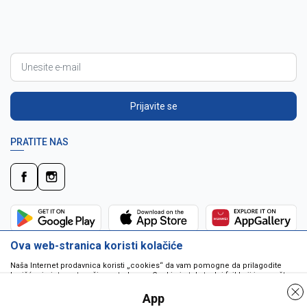
Prijavite se
PRATITE NAS
Ova web-stranica koristi kolačiće
Naša Internet prodavnica koristi „cookies“ da vam pomogne da prilagodite
korišćenje interneta vašim potrebama. Cookie je tekstualni fajl koji je smešten
na vašem hard disku od strane web servera. Cookie-ji ne mogu biti korišćeni
da pokrenu program ili da isporuče virus vašem računaru. Cookie-i su
App
jedinstveno dodeljeni vama, i jedino mogu biti pročitani od strane web servera