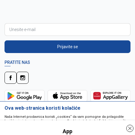
Prijavite se
PRATITE NAS
Ova web-stranica koristi kolačiće
Naša Internet prodavnica koristi „cookies“ da vam pomogne da prilagodite
korišćenje interneta vašim potrebama. Cookie je tekstualni fajl koji je smešten
na vašem hard disku od strane web servera. Cookie-ji ne mogu biti korišćeni
da pokrenu program ili da isporuče virus vašem računaru. Cookie-i su
App
jedinstveno dodeljeni vama, i jedino mogu biti pročitani od strane web servera