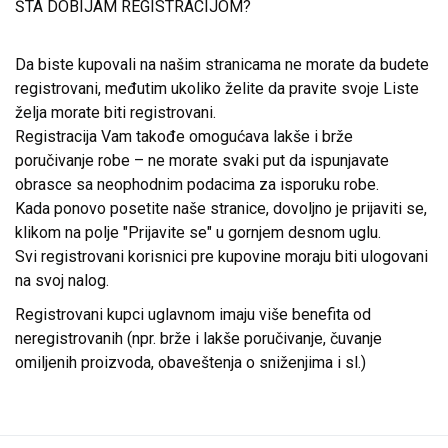
ŠTA DOBIJAM REGISTRACIJOM?
Da biste kupovali na našim stranicama ne morate da budete
registrovani, međutim ukoliko želite da pravite svoje Liste
želja morate biti registrovani.
Registracija Vam takođe omogućava lakše i brže
poručivanje robe – ne morate svaki put da ispunjavate
obrasce sa neophodnim podacima za isporuku robe.
Kada ponovo posetite naše stranice, dovoljno je prijaviti se,
klikom na polje "Prijavite se" u gornjem desnom uglu.
Svi registrovani korisnici pre kupovine moraju biti ulogovani
na svoj nalog.
Registrovani kupci uglavnom imaju više benefita od
neregistrovanih (npr. brže i lakše poručivanje, čuvanje
omiljenih proizvoda, obaveštenja o sniženjima i sl.)