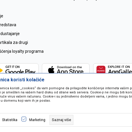
je
sredstava
odustajanje
tikala za drugi
išćenja loyalty programa
ica koristi kolačiće
avnica koristi „cookies“ da vam pomogne da prilagodite korišćenje interneta vašim
koji je smešten na vašem hard disku od strane web servera. Cookie-ji ne mogu biti ko
ruče virus vašem računaru. Cookie-i su jedinstveno dodeljeni vama, i jedino mogu bit
 u domenu koji vam ih je poslao.
 u opisu proizvoda, prikazu slika i samih cijena ali ne možemo garantovati da
naše ponude i ne podrazumjeva se da su dostupni u svakom trenutku. Raspoloži
Saznaj više
Statistika
Marketing
pozivom na broj 067259021.
©2026
www.mil-pop.com
, Izrada
NB SOFT
. Sva prava zadržana.