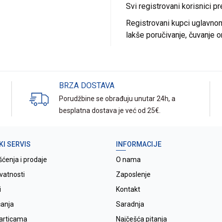
Svi registrovani korisnici p
Registrovani kupci uglavnom 
lakše poručivanje, čuvanje o
BRZA DOSTAVA
Porudžbine se obrađuju unutar 24h, a
besplatna dostava je već od 25€.
KI SERVIS
INFORMACIJE
šćenja i prodaje
O nama
ivatnosti
Zaposlenje
i
Kontakt
ćanja
Saradnja
karticama
Najčešća pitanja