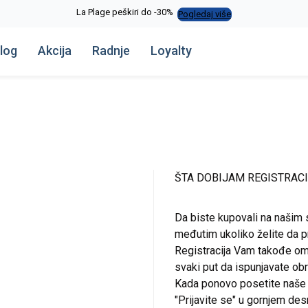
La Plage peškiri do -30%
Pogledaj više
log
Akcija
Radnje
Loyalty
ŠTA DOBIJAM REGISTRAC
Da biste kupovali na našim 
međutim ukoliko želite da pr
Registracija Vam takođe om
svaki put da ispunjavate o
Kada ponovo posetite naše st
"Prijavite se" u gornjem de