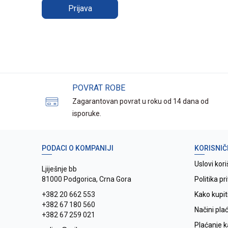
Prijava
POVRAT ROBE
Zagarantovan povrat u roku od 14 dana od
isporuke.
PODACI O KOMPANIJI
KORISNIČ
Uslovi kori
Ljiješnje bb
81000 Podgorica, Crna Gora
Politika pr
+382 20 662 553
Kako kupit
+382 67 180 560
Načini pla
+382 67 259 021
Plaćanje 