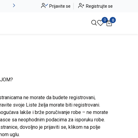
Alma Ras do -50%
Prijavite se
Registrujte se
Pogledaj više
0
0
IJOM?
stranicama ne morate da budete registrovani,
avite svoje Liste želja morate biti registrovani.
ogućava lakše i brže poručivanje robe – ne morate
brasce sa neophodnim podacima za isporuku robe.
ranice, dovoljno je prijaviti se, klikom na polje
snom uglu.