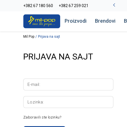
-20% na kompletan asortiman
+382 67 180 560
+382 67 259 021
Pogledaj više
Proizvodi
Brendovi
B
Mil Pop
Prijava na sajt
PRIJAVA NA SAJT
E-mail:
Lozinka:
Zaboravili ste lozinku?