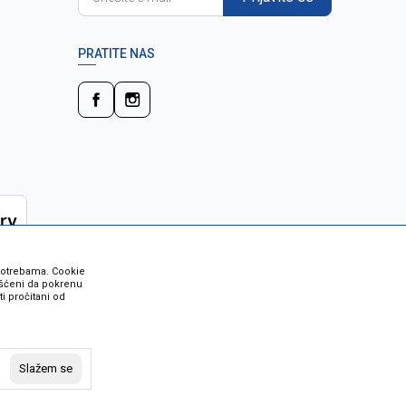
PRATITE NAS
 potrebama. Cookie
rišćeni da pokrenu
i pročitani od
 su sve informacije kompletne i bez
vost robe možete provjeriti besplatnim
Slažem se