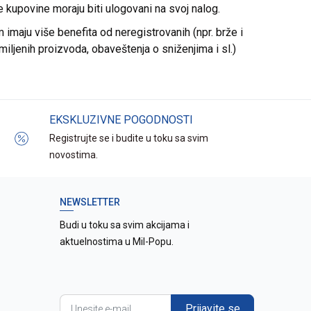
re kupovine moraju biti ulogovani na svoj nalog.
imaju više benefita od neregistrovanih (npr. brže i
miljenih proizvoda, obaveštenja o sniženjima i sl.)
EKSKLUZIVNE POGODNOSTI
Registrujte se i budite u toku sa svim
novostima.
NEWSLETTER
Budi u toku sa svim akcijama i
aktuelnostima u Mil-Popu.
Prijavite se