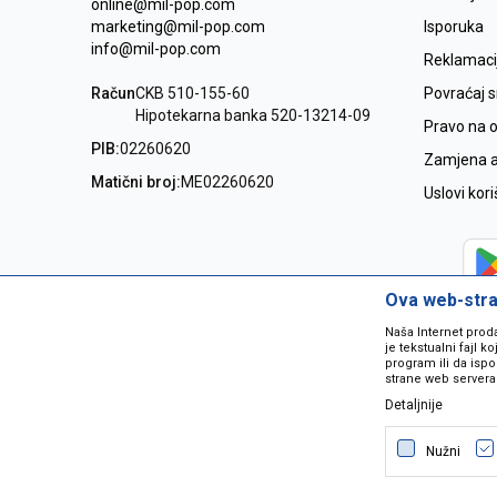
online@mil-pop.com
marketing@mil-pop.com
Isporuka
info@mil-pop.com
Reklamaci
Račun
CKB 510-155-60
Povraćaj 
Hipotekarna banka 520-13214-09
Pravo na 
PIB:
02260620
Zamjena ar
Matični broj:
ME02260620
Uslovi kor
Ova web-stran
Naša Internet prod
je tekstualni fajl 
program ili da ispo
strane web servera
Detaljnije
Nastojimo da budemo što precizniji
grešaka. Svi artikli na sajtu su dio 
Nužni