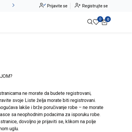
Alma Ras do -50%
Prijavite se
Registrujte se
Pogledaj više
0
0
IJOM?
stranicama ne morate da budete registrovani,
avite svoje Liste želja morate biti registrovani.
ogućava lakše i brže poručivanje robe – ne morate
brasce sa neophodnim podacima za isporuku robe.
ranice, dovoljno je prijaviti se, klikom na polje
snom uglu.