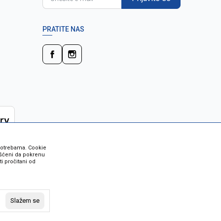
PRATITE NAS
 potrebama. Cookie
rišćeni da pokrenu
i pročitani od
 su sve informacije kompletne i bez
vost robe možete provjeriti besplatnim
Slažem se