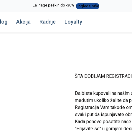
La Plage peškiri do -30%
Pogledaj više
log
Akcija
Radnje
Loyalty
ŠTA DOBIJAM REGISTRAC
Da biste kupovali na našim 
međutim ukoliko želite da pr
Registracija Vam takođe om
svaki put da ispunjavate o
Kada ponovo posetite naše st
"Prijavite se" u gornjem de