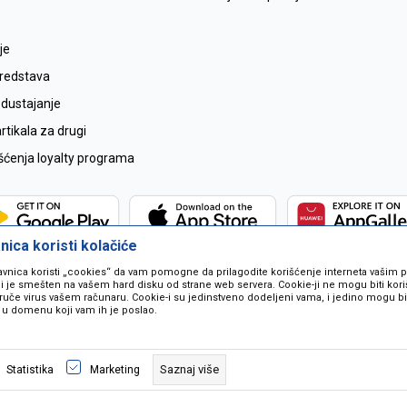
je
sredstava
odustajanje
tikala za drugi
išćenja loyalty programa
ica koristi kolačiće
avnica koristi „cookies“ da vam pomogne da prilagodite korišćenje interneta vašim
koji je smešten na vašem hard disku od strane web servera. Cookie-ji ne mogu biti ko
ruče virus vašem računaru. Cookie-i su jedinstveno dodeljeni vama, i jedino mogu bit
 u domenu koji vam ih je poslao.
 u opisu proizvoda, prikazu slika i samih cijena ali ne možemo garantovati da
naše ponude i ne podrazumjeva se da su dostupni u svakom trenutku. Raspoloži
Saznaj više
Statistika
Marketing
pozivom na broj 067259021.
©2026
www.mil-pop.com
, Izrada
NB SOFT
. Sva prava zadržana.