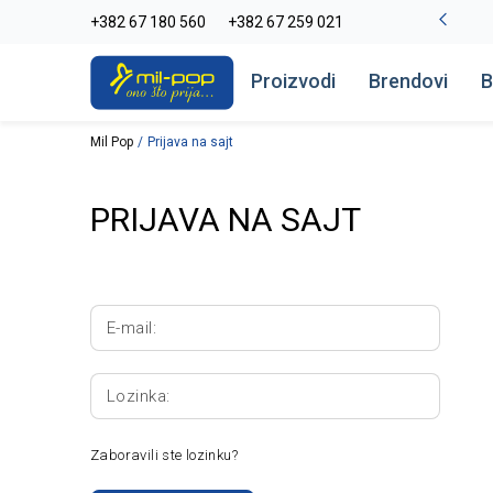
-20% na kompletan asortiman
+382 67 180 560
+382 67 259 021
Pogledaj više
Proizvodi
Brendovi
B
Mil Pop
Prijava na sajt
PRIJAVA NA SAJT
E-mail:
Lozinka:
Zaboravili ste lozinku?