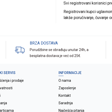
Svi registrovani korisnici p
Registrovani kupci uglavnom 
lakše poručivanje, čuvanje o
BRZA DOSTAVA
Porudžbine se obrađuju unutar 24h, a
besplatna dostava je već od 25€.
KI SERVIS
INFORMACIJE
šćenja i prodaje
O nama
ivatnosti
Zaposlenje
i
Kontakt
ćanja
Saradnja
karticama
Najčešća pitanja