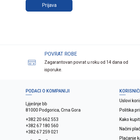
Prijava
POVRAT ROBE
Zagarantovan povrat u roku od 14 dana od
isporuke.
PODACI O KOMPANIJI
KORISNIČ
Uslovi kori
Ljiješnje bb
81000 Podgorica, Crna Gora
Politika pr
+382 20 662 553
Kako kupit
+382 67 180 560
Načini pla
+382 67 259 021
Plaćanje 