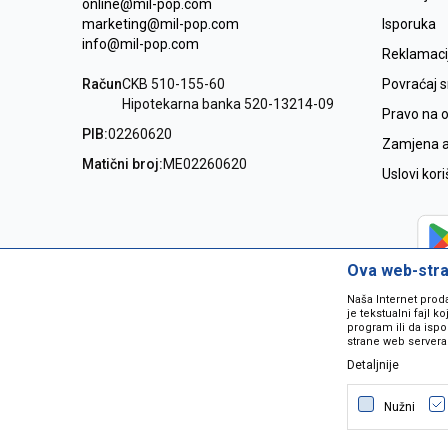
online@mil-pop.com
marketing@mil-pop.com
Isporuka
info@mil-pop.com
Reklamaci
Račun
CKB 510-155-60
Povraćaj 
Hipotekarna banka 520-13214-09
Pravo na 
PIB:
02260620
Zamjena ar
Matični broj:
ME02260620
Uslovi kor
Ova web-stran
Naša Internet prod
je tekstualni fajl 
program ili da ispo
strane web servera
Detaljnije
Nastojimo da budemo što precizniji
grešaka. Svi artikli na sajtu su dio 
Nužni