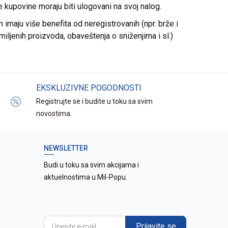
re kupovine moraju biti ulogovani na svoj nalog.
imaju više benefita od neregistrovanih (npr. brže i
miljenih proizvoda, obaveštenja o sniženjima i sl.)
EKSKLUZIVNE POGODNOSTI
Registrujte se i budite u toku sa svim
novostima.
NEWSLETTER
Budi u toku sa svim akcijama i
aktuelnostima u Mil-Popu.
Prijavite se