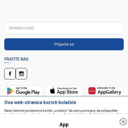
Prijavite se
PRATITE NAS
Ova web-stranica koristi kolačiće
Naša Internet prodavnica koristi „cookies“ da vam pomogne da prilagodite
korišćenje interneta vašim potrebama. Cookie je tekstualni fajl koji je smešten
na vašem hard disku od strane web servera. Cookie-ji ne mogu biti korišćeni
da pokrenu program ili da isporuče virus vašem računaru. Cookie-i su
App
jedinstveno dodeljeni vama, i jedino mogu biti pročitani od strane web servera