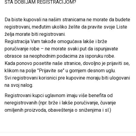
ŠTA DOBIJAM REGISTRACIJOM?
Da biste kupovali na našim stranicama ne morate da budete
registrovani, međutim ukoliko želite da pravite svoje Liste
želja morate biti registrovani.
Registracija Vam takođe omogućava lakše i brže
poručivanje robe – ne morate svaki put da ispunjavate
obrasce sa neophodnim podacima za isporuku robe.
Kada ponovo posetite naše stranice, dovoljno je prijaviti se,
klikom na polje "Prijavite se" u gornjem desnom uglu.
Svi registrovani korisnici pre kupovine moraju biti ulogovani
na svoj nalog.
Registrovani kupci uglavnom imaju više benefita od
neregistrovanih (npr. brže i lakše poručivanje, čuvanje
omiljenih proizvoda, obaveštenja o sniženjima i sl.)