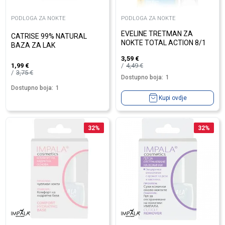
PODLOGA ZA NOKTE
PODLOGA ZA NOKTE
EVELINE TRETMAN ZA
CATRISE 99% NATURAL
NOKTE TOTAL ACTION 8/1
BAZA ZA LAK
3,59
€
4,49
€
1,99
€
3,75
€
Dostupno boja:
1
Dostupno boja:
1
Kupi ovdje
32
%
32
%