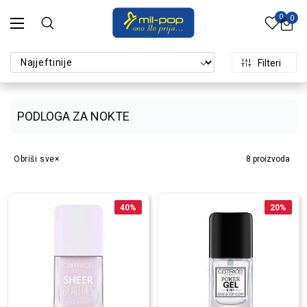
0
0
Filteri
PODLOGA ZA NOKTE
Obriši sve
8
proizvoda
40
%
20
%