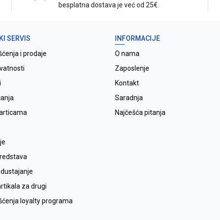
besplatna dostava je već od 25€.
KI SERVIS
INFORMACIJE
šćenja i prodaje
O nama
ivatnosti
Zaposlenje
i
Kontakt
ćanja
Saradnja
karticama
Najčešća pitanja
je
sredstava
odustajanje
tikala za drugi
išćenja loyalty programa