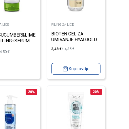
A LICE
PILING ZA LICE
BIOTEN GEL ZA
 CUCUMBER&LIME
UMIVANJE HYALGOLD
ILING+SERUM
ALLSKIN 200ML
150G NN
3,48
€
4,35
€
4,50
€
Kupi ovdje
20
%
20
%