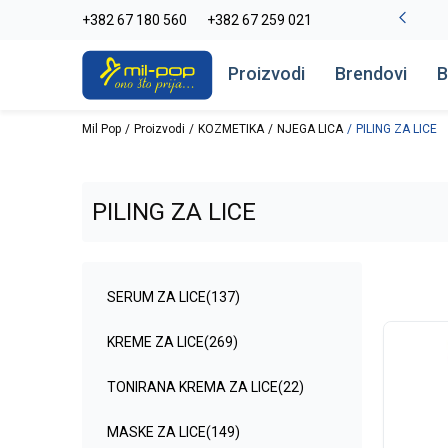
-20% na kompletan asortiman
+382 67 180 560
+382 67 259 021
Pogledaj više
Proizvodi
Brendovi
B
Mil Pop
Proizvodi
KOZMETIKA
NJEGA LICA
PILING ZA LICE
PILING ZA LICE
SERUM ZA LICE
(137)
KREME ZA LICE
(269)
TONIRANA KREMA ZA LICE
(22)
MASKE ZA LICE
(149)