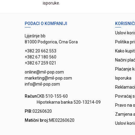
isporuke.
PODACI O KOMPANIJI
KORISNIČ
Uslovi kori
Ljiješnje bb
81000 Podgorica, Crna Gora
Politika pr
+382 20 662 553
Kako kupit
+382 67 180 560
Načini pla
+382 67 259 021
Plaćanje 
online@mil-pop.com
marketing@mil-pop.com
Isporuka
info@mil-pop.com
Reklamaci
Račun
CKB 510-155-60
Povraćaj 
Hipotekarna banka 520-13214-09
Pravo na 
PIB:
02260620
Zamjena ar
Matični broj:
ME02260620
Uslovi kor