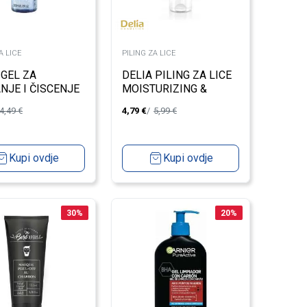
A LICE
PILING ZA LICE
 GEL ZA
DELIA PILING ZA LICE
NJE I ČISCENJE
MOISTURIZING &
200ML
NORMALIZING FACE
4,49
€
4,79
€
5,99
€
SCRUB 250ML
Kupi ovdje
Kupi ovdje
30
%
20
%