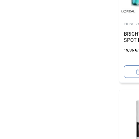
PILING Z
BRIGH
SPOT 
20ML
19,36
€