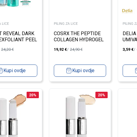
A LICE
PILING ZA LICE
PILING Z
T REVEAL DARK
COSRX THE PEPTIDE
DELIA
EXFOLIANT PEEL
COLLAGEN HYDROGEL
UMIVA
EYE PATCH
LICA 
24,20
€
19,92
€
24,90
€
3,59
€
Kupi ovdje
Kupi ovdje
20
%
20
%