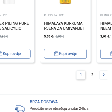
A LICE
PILING ZA LICE
PILING Z
ER PILING PURE
HIMALAYA KURKUMA
HIMAL
E SALICYLIC
PJENA ZA UMIVANJE I
NEEM
IATING LIQUID
UKLANJANJE TAMNIH
150ML
9,35
€
5,56
€
6,95
€
3,91
€
120ML
MRLJA 150ML
UMIV
Kupi ovdje
Kupi ovdje
1
2
BRZA DOSTAVA
Porudžbine se obrađuju unutar 24h, a