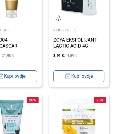
A LICE
PILING ZA LICE
004
ZOYA EKSFOLIJANT
GASCAR
LACTIC ACID 4G
ELLA AMPULA
21,90
€
3,91
€
4,89
€
 125ML
Kupi ovdje
Kupi ovdje
20
%
20
%