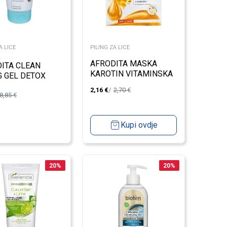
A LICE
PILING ZA LICE
AFRODITA MASKA
ITA CLEAN
KAROTIN VITAMINSKA
G GEL DETOX
6ML
2,16
€
2,70
€
8,85
€
Kupi ovdje
20
%
20
%