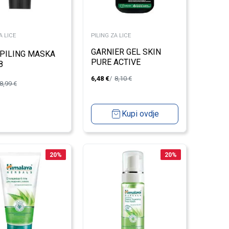
A LICE
PILING ZA LICE
GARNIER GEL SKIN
 PILING MASKA
PURE ACTIVE
8
CLEANSING CHARCOAL
6,48
€
8,10
€
250ML
8,99
€
Kupi ovdje
20
%
20
%