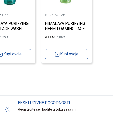
A LICE
PILING ZA LICE
AYA PURIFYING
HIMALAYA PURIFYING
 FACE WASH
NEEM FOAMING FACE
 - NIM GEL ZA
WASH 150ML - NIM
4,89
€
3,88
€
4,85
€
ANJE
PJENA ZA UMIVANJE
Kupi ovdje
Kupi ovdje
EKSKLUZIVNE POGODNOSTI
Registrujte se i budite u toku sa svim