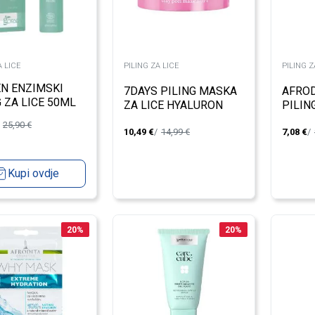
A LICE
PILING ZA LICE
PILING Z
N ENZIMSKI
7DAYS PILING MASKA
AFROD
G ZA LICE 50ML
ZA LICE HYALURON
PILIN
DETOX
75ML
25,90
€
10,49
€
14,99
€
7,08
€
Kupi ovdje
20
%
20
%