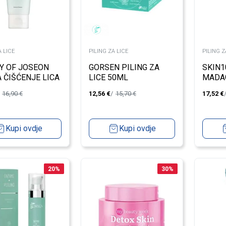
A LICE
PILING ZA LICE
PILING Z
Y OF JOSEON
GORSEN PILING ZA
SKIN1
A ČIŠĆENJE LICA
LICE 50ML
MADA
L
CENT
16,90
€
12,56
€
15,70
€
17,52
€
PJENA
Kupi ovdje
Kupi ovdje
20
%
30
%