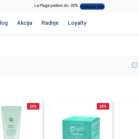
La Plage peškiri do -30%
Pogledaj više
log
Akcija
Radnje
Loyalty
20
%
20
%