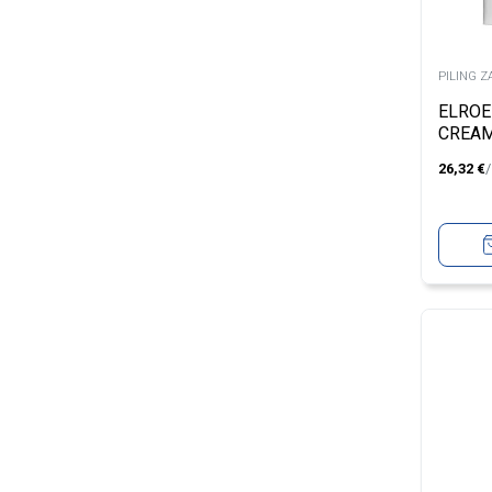
PILING Z
ELROE
CREAM
26,32
€