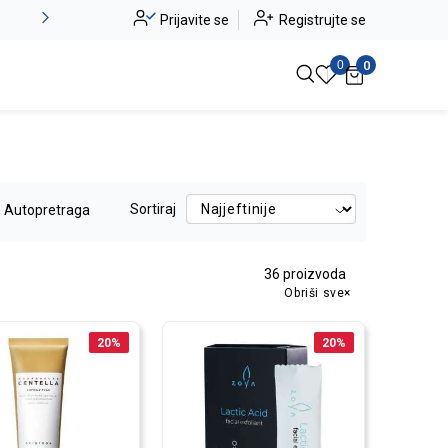
Alma Ras do -50%
Prijavite se
Registrujte se
Pogledaj više
0
0
Sortiraj
Autopretraga
36
proizvoda
Obriši sve
20
%
20
%