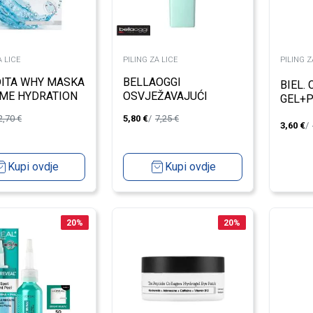
A LICE
PILING ZA LICE
PILING Z
ITA WHY MASKA
BELLAOGGI
BIEL.
ME HYDRATION
OSVJEŽAVAJUĆI
GEL+P
L
PILING
3IN1 
2,70
€
5,80
€
7,25
€
3,60
€
Kupi ovdje
Kupi ovdje
20
%
20
%