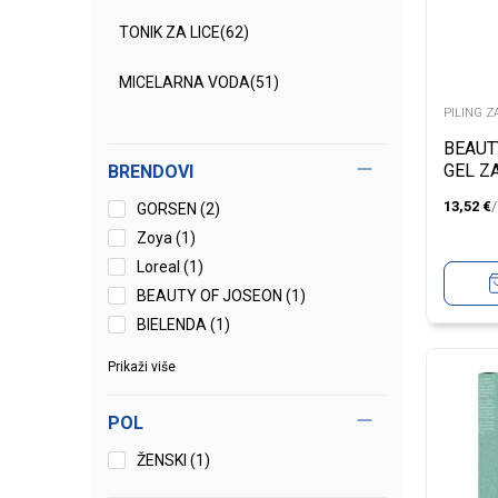
TONIK ZA LICE
(62)
MICELARNA VODA
(51)
PILING Z
PILING ZA LICE
(36)
BEAUT
GEL Z
BRENDOVI
MLIJEKO ZA CISCENJE LICA
(35)
100M
13,52
€
GORSEN (2)
ULJE ZA LICE
(17)
Zoya (1)
Loreal (1)
MARAMICE ZA SKIDANJE
(14)
SMINKE
BEAUTY OF JOSEON (1)
UNIVERZ.KREMA ZA LICE I
BIELENDA (1)
(42)
TIJELO
Prikaži više
UNIVERZALNA KREMA ZA LICE
(55)
POL
ŽENSKI (1)