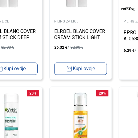
A LICE
PILING ZA LICE
PILING Z
L BLANC COVER
ELROEL BLANC COVER
F.PRO
 STICK DEEP
CREAM STICK LIGHT
A. 058
32,90
€
26,32
€
32,90
€
6,29
€
Kupi ovdje
Kupi ovdje
20
%
20
%