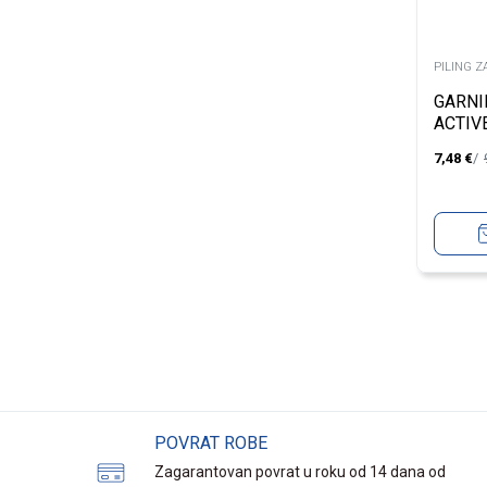
PILING Z
GARNI
ACTIV
EXFOL
7,48
€
CARE 
POVRAT ROBE
Zagarantovan povrat u roku od 14 dana od