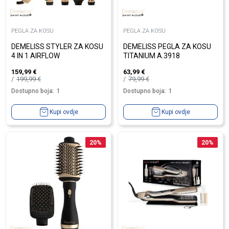
PEGLA ZA KOSU
PEGLA ZA KOSU
DEMELISS STYLER ZA KOSU
DEMELISS PEGLA ZA KOSU
4 IN 1 AIRFLOW
TITANIUM A.3918
159,99
€
63,99
€
199,99
€
79,99
€
Dostupno boja:
1
Dostupno boja:
1
Kupi ovdje
Kupi ovdje
20
%
20
%