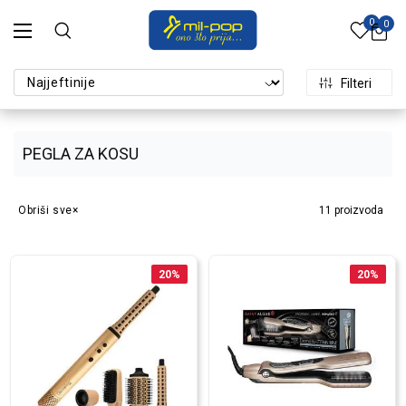
0
0
Filteri
PEGLA ZA KOSU
Obriši sve
11
proizvoda
20
%
20
%