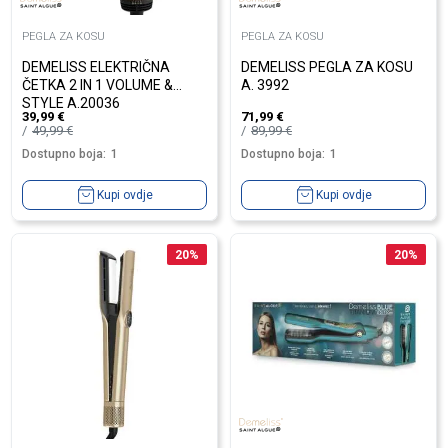
PEGLA ZA KOSU
PEGLA ZA KOSU
DEMELISS ELEKTRIČNA
DEMELISS PEGLA ZA KOSU
ČETKA 2 IN 1 VOLUME &
A. 3992
STYLE A.20036
39,99
€
71,99
€
49,99
€
89,99
€
Dostupno boja:
1
Dostupno boja:
1
Kupi ovdje
Kupi ovdje
20
%
20
%