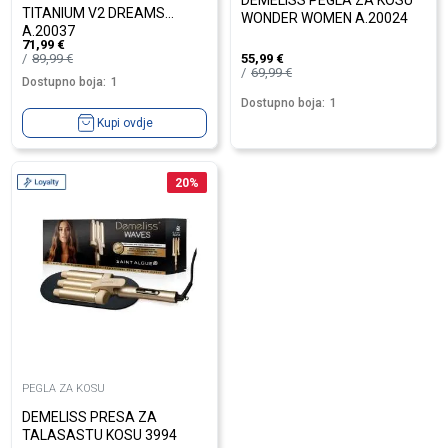
DEMELISS PEGLA ZA KOSU
TITANIUM V2 DREAMS
WONDER WOMEN A.20024
A.20037
71,99
€
89,99
€
55,99
€
69,99
€
Dostupno boja:
1
Dostupno boja:
1
Kupi ovdje
20
%
PEGLA ZA KOSU
DEMELISS PRESA ZA
TALASASTU KOSU 3994