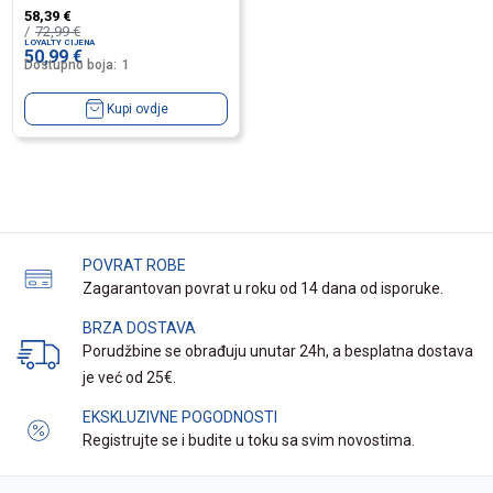
58,39
€
72,99
€
LOYALTY CIJENA
50,99
€
Dostupno boja:
1
Kupi ovdje
POVRAT ROBE
Zagarantovan povrat u roku od 14 dana od isporuke.
BRZA DOSTAVA
Porudžbine se obrađuju unutar 24h, a besplatna dostava
je već od 25€.
EKSKLUZIVNE POGODNOSTI
Registrujte se i budite u toku sa svim novostima.