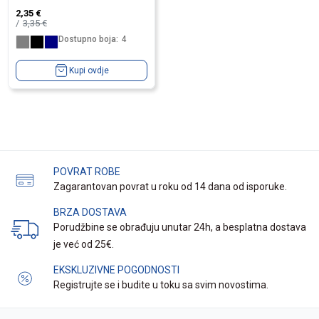
2,35
€
3,35
€
Dostupno boja:
4
Kupi ovdje
POVRAT ROBE
Zagarantovan povrat u roku od 14 dana od isporuke.
BRZA DOSTAVA
Porudžbine se obrađuju unutar 24h, a besplatna dostava
je već od 25€.
EKSKLUZIVNE POGODNOSTI
Registrujte se i budite u toku sa svim novostima.