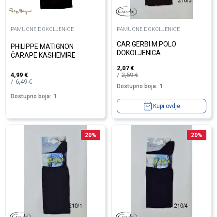
PAMUCNE DOKOLJENICE
PAMUCNE DOKOLJENICE
CAR.GERBI M.POLO
PHILIPPE MATIGNON
DOKOLJENICA
ČARAPE KASHEMIRE
2,07
€
2,59
€
4,99
€
6,49
€
Dostupno boja:
1
Dostupno boja:
1
Kupi ovdje
20
%
20
%