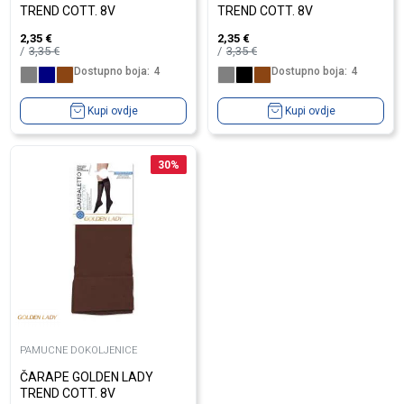
TREND COTT. 8V
TREND COTT. 8V
2,35
€
2,35
€
3,35
€
3,35
€
Dostupno boja:
4
Dostupno boja:
4
Kupi ovdje
Kupi ovdje
30
%
PAMUCNE DOKOLJENICE
ČARAPE GOLDEN LADY
TREND COTT. 8V