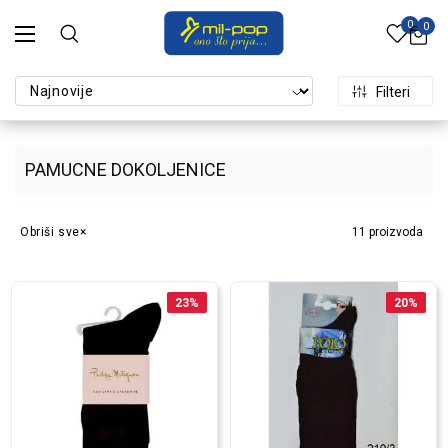
0
0
Filteri
PAMUCNE DOKOLJENICE
Obriši sve
11
proizvoda
23
%
20
%