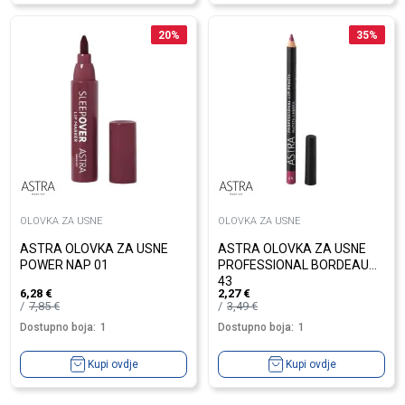
20
%
35
%
OLOVKA ZA USNE
OLOVKA ZA USNE
ASTRA OLOVKA ZA USNE
ASTRA OLOVKA ZA USNE
POWER NAP 01
PROFESSIONAL BORDEAUX
43
6,28
€
2,27
€
7,85
€
3,49
€
Dostupno boja:
1
Dostupno boja:
1
Kupi ovdje
Kupi ovdje