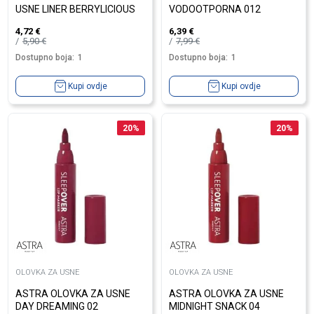
USNE LINER BERRYLICIOUS
VODOOTPORNA 012
4,72
€
6,39
€
5,90
€
7,99
€
Dostupno boja:
1
Dostupno boja:
1
Kupi ovdje
Kupi ovdje
20
%
20
%
OLOVKA ZA USNE
OLOVKA ZA USNE
ASTRA OLOVKA ZA USNE
ASTRA OLOVKA ZA USNE
DAY DREAMING 02
MIDNIGHT SNACK 04