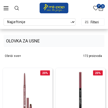
0
0
Filteri
OLOVKA ZA USNE
Obriši sve
172
proizvoda
20
%
20
%