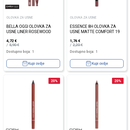
OLOVKA ZA USNE
OLOVKA ZA USNE
BELLA OGGI OLOVKA ZA
ESSENCE 8H OLOVKA ZA
USNE LINER ROSEWOOD
USNE MATTE COMFORT 19
4,72
€
1,76
€
5,90
€
2,20
€
Dostupno boja:
1
Dostupno boja:
1
Kupi ovdje
Kupi ovdje
20
%
20
%