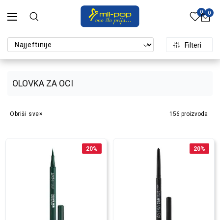
0
0
Filteri
OLOVKA ZA OCI
Obriši sve
156
proizvoda
20
%
20
%