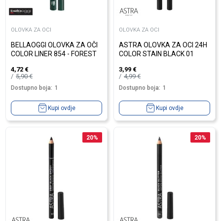
OLOVKA ZA OCI
OLOVKA ZA OCI
BELLAOGGI OLOVKA ZA OČI
ASTRA OLOVKA ZA OCI 24H
COLOR LINER 854 - FOREST
COLOR STAIN BLACK 01
4,72
€
3,99
€
5,90
€
4,99
€
Dostupno boja:
1
Dostupno boja:
1
Kupi ovdje
Kupi ovdje
20
%
20
%