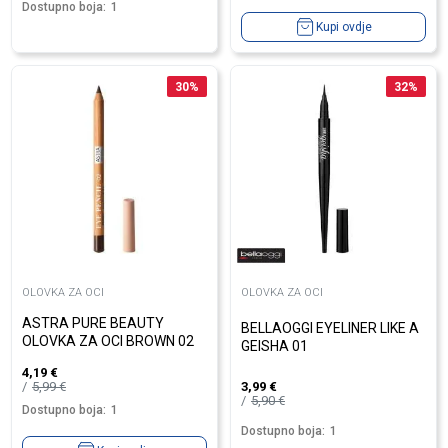
Dostupno boja:
1
Kupi ovdje
30
%
32
%
OLOVKA ZA OCI
OLOVKA ZA OCI
ASTRA PURE BEAUTY
BELLAOGGI EYELINER LIKE A
OLOVKA ZA OCI BROWN 02
GEISHA 01
4,19
€
5,99
€
3,99
€
5,90
€
Dostupno boja:
1
Dostupno boja:
1