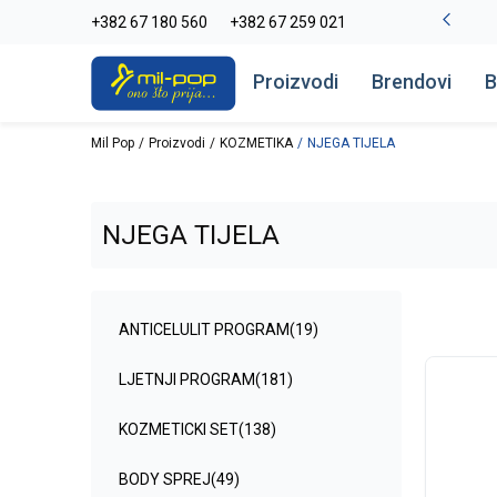
-20% na kompletan asortiman
+382 67 180 560
+382 67 259 021
Pogledaj više
Proizvodi
Brendovi
B
Mil Pop
Proizvodi
KOZMETIKA
NJEGA TIJELA
NJEGA TIJELA
ANTICELULIT PROGRAM
(19)
LJETNJI PROGRAM
(181)
KOZMETICKI SET
(138)
BODY SPREJ
(49)