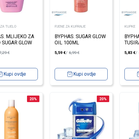
ZA TIJELO
PJENE ZA KUPANJE
KUPKE
S. MLIJEKO ZA
BYPHAS. SUGAR GLOW
BYPHA
O SUGAR GLOW
OIL 100ML
TUSIR
L
GLOW 
7,29
€
5,59
€
6,99
€
5,83
€
Kupi ovdje
Kupi ovdje
20
%
20
%