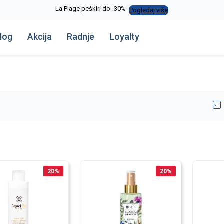
La Plage peškiri do -30%
Pogledaj više
log
Akcija
Radnje
Loyalty
20
%
20
%