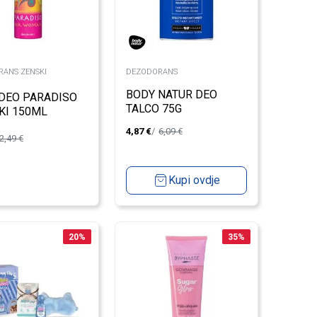
ANS ZENSKI
DEZODORANS
BODY NATUR DEO
 DEO PARADISO
TALCO 75G
KI 150ML
4,87
€
6,09
€
2,49
€
Kupi ovdje
20
%
35
%