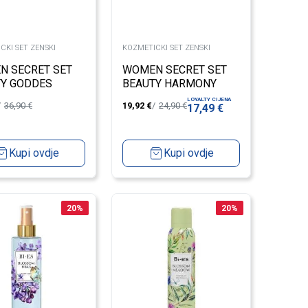
CKI SET ZENSKI
KOZMETICKI SET ZENSKI
N SECRET SET
WOMEN SECRET SET
TY GODDES
BEAUTY HARMONY
LOYALTY CIJENA
36,90
€
19,92
€
24,90
€
17,49
€
Kupi ovdje
Kupi ovdje
20
%
20
%