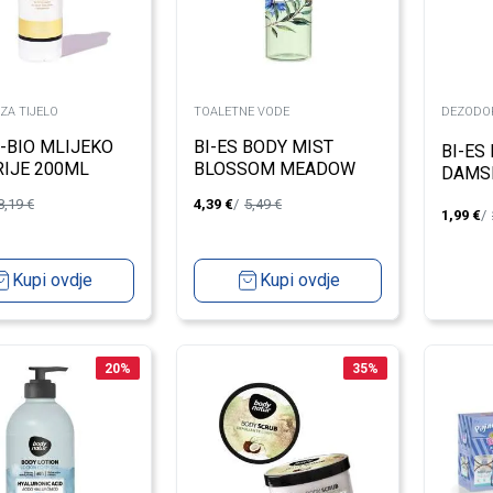
ZA TIJELO
TOALETNE VODE
DEZODOR
-BIO MLIJEKO
BI-ES BODY MIST
BI-ES
RIJE 200ML
BLOSSOM MEADOW
DAMS
200ML
8,19
€
4,39
€
5,49
€
1,99
€
Kupi ovdje
Kupi ovdje
20
%
35
%