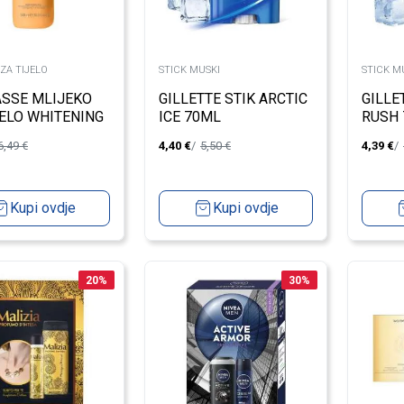
ZA TIJELO
STICK MUSKI
STICK M
SSE MLIJEKO
GILLETTE STIK ARCTIC
GILLE
JELO WHITENING
ICE 70ML
RUSH
 CARROT
6,49
€
4,40
€
5,50
€
4,39
€
CT 500ML
Kupi ovdje
Kupi ovdje
20
%
30
%