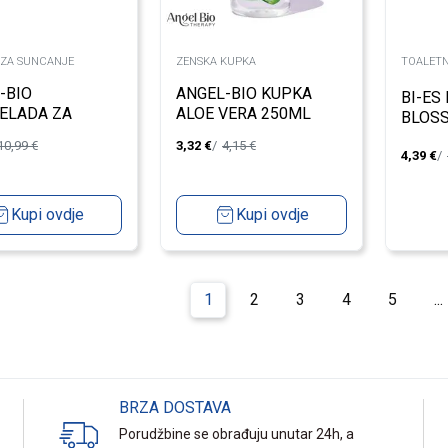
 ZA SUNCANJE
ZENSKA KUPKA
TOALETN
-BIO
ANGEL-BIO KUPKA
BI-ES
ELADA ZA
ALOE VERA 250ML
BLOSS
NJE SPF 15
200M
10,99
€
3,32
€
4,15
€
L
4,39
€
Kupi ovdje
Kupi ovdje
1
2
3
4
5
...
BRZA DOSTAVA
Porudžbine se obrađuju unutar 24h, a