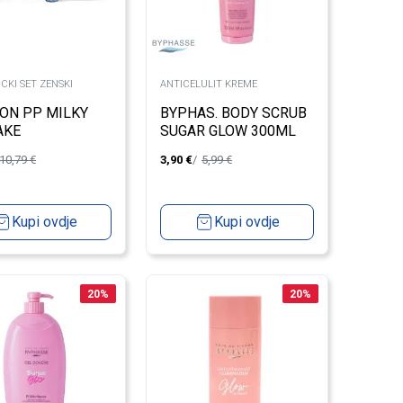
CKI SET ZENSKI
ANTICELULIT KREME
ON PP MILKY
BYPHAS. BODY SCRUB
AKE
SUGAR GLOW 300ML
EM/MASKA ZA
10,79
€
3,90
€
5,99
€
MASKA ZA OCI
Kupi ovdje
Kupi ovdje
20
%
20
%