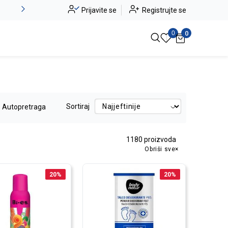
Alma Ras do -50%
Prijavite se
Registrujte se
Pogledaj više
0
0
Sortiraj
Autopretraga
1180
proizvoda
Obriši sve
20
%
20
%