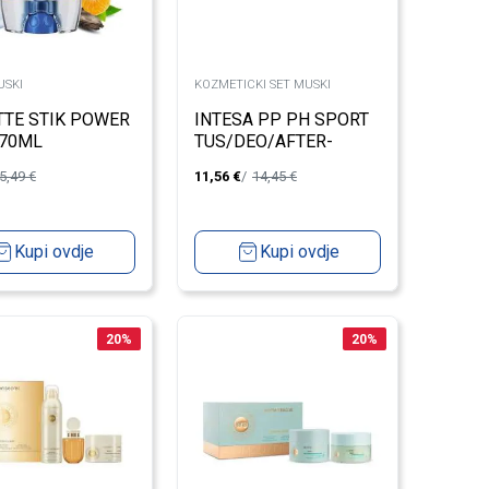
USKI
KOZMETICKI SET MUSKI
TTE STIK POWER
INTESA PP PH SPORT
 70ML
TUS/DEO/AFTER-
SHAVE/NESESER
5,49
€
11,56
€
14,45
€
Kupi ovdje
Kupi ovdje
20
%
20
%