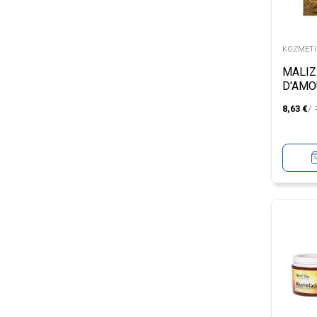
KOZMETIC
MALIZ
D'AMO
DEO10
8,63
€
300ML