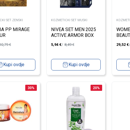
KI SET ZENSKI
KOZMETICKI SET MUSKI
KOZMETI
IA PP MIRAGE
NIVEA SET MEN 2025
WOME
UR
ACTIVE ARMOR BOX
BEAU
0ML/TUS
10,79
€
5,94
€
8,49
€
29,52
€
/OGRLICA
Kupi ovdje
Kupi ovdje
30
%
20
%