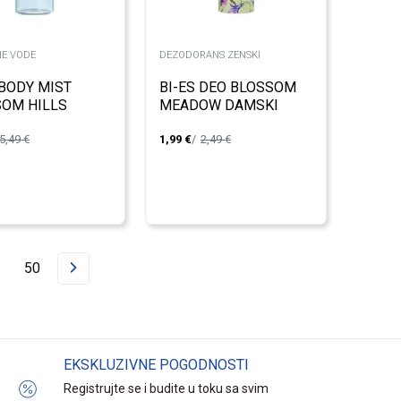
E VODE
DEZODORANS ZENSKI
 BODY MIST
BI-ES DEO BLOSSOM
OM HILLS
MEADOW DAMSKI
L
150ML
5,49
€
1,99
€
2,49
€
50
EKSKLUZIVNE POGODNOSTI
Registrujte se i budite u toku sa svim