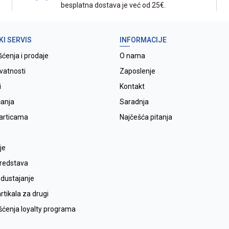
besplatna dostava je već od 25€.
KI SERVIS
INFORMACIJE
šćenja i prodaje
O nama
ivatnosti
Zaposlenje
i
Kontakt
ćanja
Saradnja
karticama
Najčešća pitanja
je
sredstava
odustajanje
tikala za drugi
išćenja loyalty programa