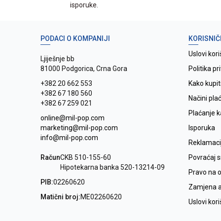
isporuke.
PODACI O KOMPANIJI
KORISNIČ
Uslovi kori
Ljiješnje bb
81000 Podgorica, Crna Gora
Politika pr
+382 20 662 553
Kako kupit
+382 67 180 560
Načini pla
+382 67 259 021
Plaćanje 
online@mil-pop.com
marketing@mil-pop.com
Isporuka
info@mil-pop.com
Reklamaci
Račun
CKB 510-155-60
Povraćaj 
Hipotekarna banka 520-13214-09
Pravo na 
PIB:
02260620
Zamjena ar
Matični broj:
ME02260620
Uslovi kor