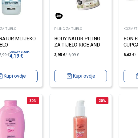
ZA TIJELO
PILING ZA TIJELO
KOZMETI
NATUR MLIJEKO
BODY NATUR PILING
BON B
JELO
ZA TIJELO RICE AND
CUPC
RONIC ACID
COCONUT OIL 200ML
PARF
LOYALTY CIJENA
5,99
€
3,95
€
6,09
€
8,63
€
4,19
€
L
LICE/
Kupi ovdje
Kupi ovdje
30
%
20
%