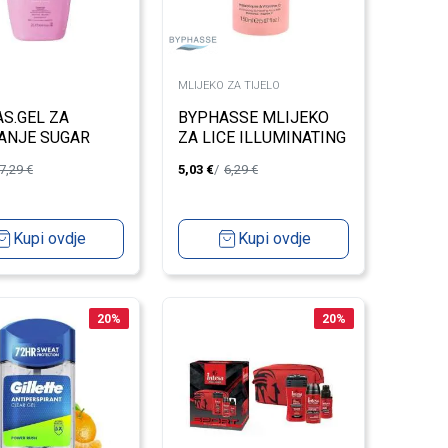
MLIJEKO ZA TIJELO
S.GEL ZA
BYPHASSE MLIJEKO
ANJE SUGAR
ZA LICE ILLUMINATING
2L
MOISTURIZING 150ML
7,29
€
5,03
€
6,29
€
Kupi ovdje
Kupi ovdje
20
%
20
%