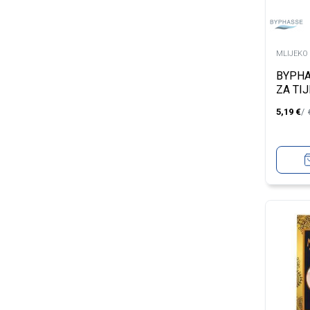
MLIJEKO 
BYPHA
ZA TI
EFECT
5,19
€
EXTRA