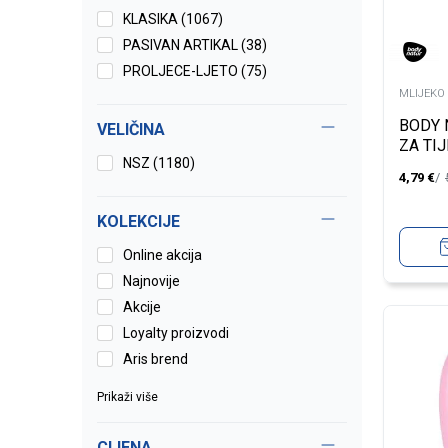
KLASIKA (1067)
PASIVAN ARTIKAL (38)
PROLJECE-LJETO (75)
MLIJEKO 
BODY 
VELIČINA
ZA TI
NSZ
(1180)
HYALU
4,79
€
275M
KOLEKCIJE
Online akcija
Najnovije
Akcije
Loyalty proizvodi
Aris brend
Prikaži više
CIJENA