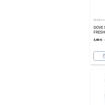
MUSKA K
DOVE 
FRESH
3,80
€