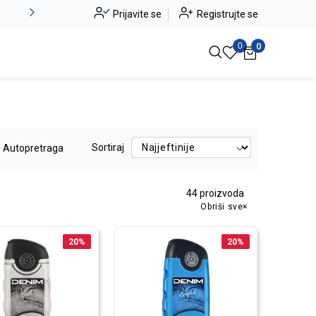
Novo u ponudi - Jadea
Prijavite se
Registrujte se
Pogledaj više
0
0
Sortiraj
Autopretraga
44
proizvoda
Obriši sve
20
%
20
%