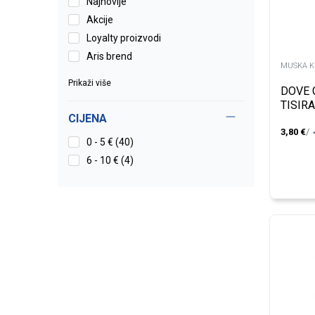
Najnovije
Akcije
Loyalty proizvodi
Aris brend
MUSKA K
Prikaži više
DOVE 
TISIR
CIJENA
SAGE 
3,80
€
0 - 5 € (40)
6 - 10 € (4)