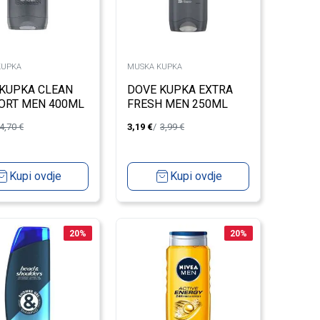
KUPKA
MUSKA KUPKA
KUPKA CLEAN
DOVE KUPKA EXTRA
ORT MEN 400ML
FRESH MEN 250ML
4,70
€
3,19
€
3,99
€
Kupi ovdje
Kupi ovdje
20
%
20
%