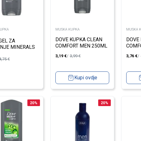
UPKA
MUSKA KUPKA
MUSKA 
DOVE KUPKA CLEAN
DOVE 
GEL ZA
COMFORT MEN 250ML
COMF
ANJE MINERALS
400ML M.
3,19
€
3,99
€
3,76
€
4,75
€
Kupi ovdje
20
%
20
%