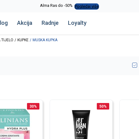
Alma Ras do -50%
Pogledaj više
log
Akcija
Radnje
Loyalty
 TIJELO
KUPKE
MUSKA KUPKA
30
%
50
%