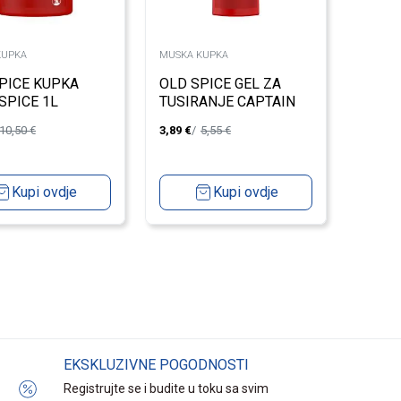
KUPKA
MUSKA KUPKA
PICE KUPKA
OLD SPICE GEL ZA
SPICE 1L
TUSIRANJE CAPTAIN
400ML
10,50
€
3,89
€
5,55
€
Kupi ovdje
Kupi ovdje
EKSKLUZIVNE POGODNOSTI
Registrujte se i budite u toku sa svim