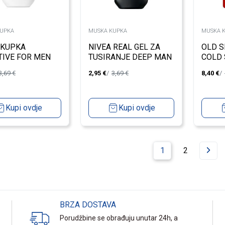
UPKA
MUSKA KUPKA
MUSKA 
 KUPKA
NIVEA REAL GEL ZA
OLD S
TIVE FOR MEN
TUSIRANJE DEEP MAN
COLD 
L
250ML
3,69
€
2,95
€
3,69
€
8,40
€
Kupi ovdje
Kupi ovdje
1
2
BRZA DOSTAVA
Porudžbine se obrađuju unutar 24h, a