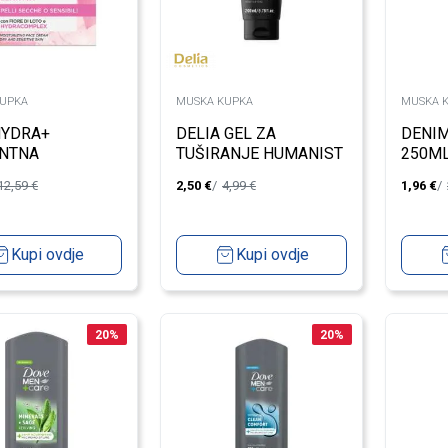
UPKA
MUSKA KUPKA
MUSKA 
HYDRA+
DELIA GEL ZA
DENIM
NTNA
TUŠIRANJE HUMANIST
250M
JUCA KREMA ZA
REFRESHING 200ML
12,59
€
2,50
€
4,99
€
1,96
€
OSJETLJIVA
50ML
Kupi ovdje
Kupi ovdje
20
%
20
%