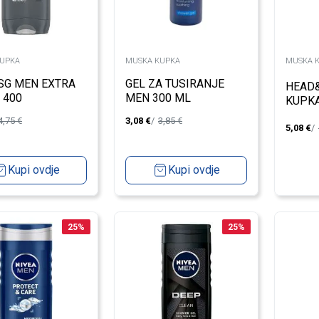
UPKA
MUSKA KUPKA
MUSKA 
SG MEN EXTRA
GEL ZA TUSIRANJE
HEAD
 400
MEN 300 ML
KUPK
CLEAN
4,75
€
3,08
€
3,85
€
5,08
€
Kupi ovdje
Kupi ovdje
25
%
25
%