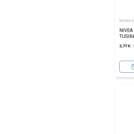
MUSKA K
NIVEA
TUSIR
ENERG
2,77
€