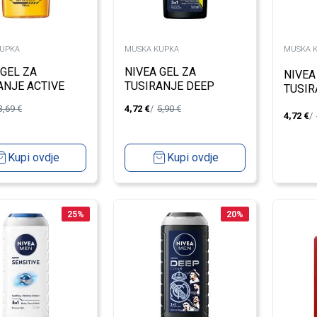
UPKA
MUSKA KUPKA
MUSKA 
 GEL ZA
NIVEA GEL ZA
NIVEA
ANJE ACTIVE
TUSIRANJE DEEP
TUSIR
Y
SPORT 500ML
PRO U
3,69
€
4,72
€
5,90
€
4,72
€
500M
Kupi ovdje
Kupi ovdje
25
%
20
%