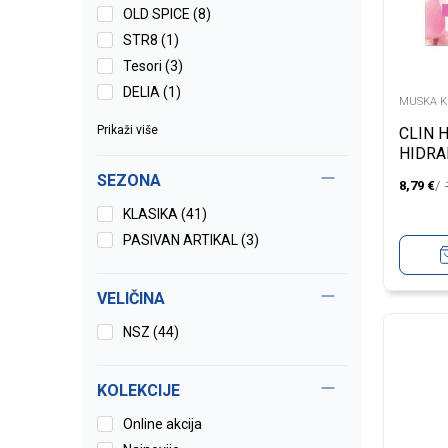
OLD SPICE (8)
STR8 (1)
Tesori (3)
DELIA (1)
MUSKA K
Prikaži više
CLIN 
HIDRA
UMIRU
SEZONA
8,79
€
LICE-
KOZA 
KLASIKA (41)
PASIVAN ARTIKAL (3)
VELIČINA
NSZ
(44)
KOLEKCIJE
Online akcija