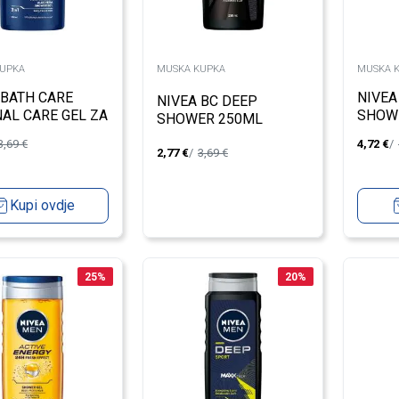
UPKA
MUSKA KUPKA
MUSKA 
 BATH CARE
NIVEA
NIVEA BC DEEP
NAL CARE GEL ZA
SHOW
SHOWER 250ML
ANJE 250ML
3,69
€
4,72
€
2,77
€
3,69
€
Kupi ovdje
25
%
20
%