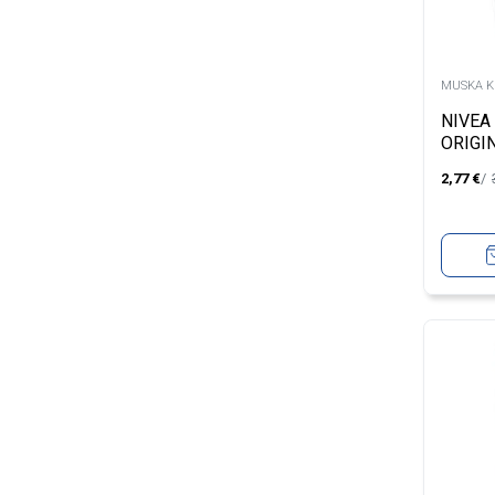
MUSKA K
NIVEA
ORIGI
TUŠIR
2,77
€