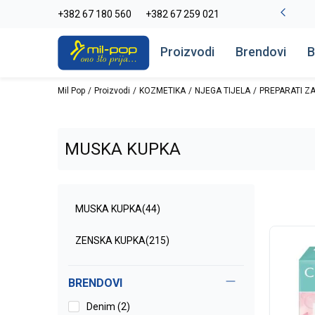
La Plage peškiri do -30%
+382 67 180 560
+382 67 259 021
Pogledaj više
Proizvodi
Brendovi
B
Mil Pop
Proizvodi
KOZMETIKA
NJEGA TIJELA
PREPARATI ZA
MUSKA KUPKA
MUSKA KUPKA
(44)
ZENSKA KUPKA
(215)
BRENDOVI
Denim (2)