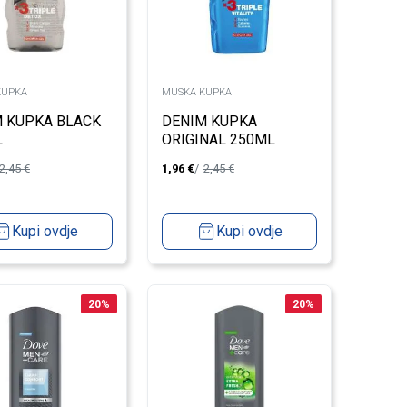
KUPKA
MUSKA KUPKA
 KUPKA BLACK
DENIM KUPKA
L
ORIGINAL 250ML
2,45
€
1,96
€
2,45
€
Kupi ovdje
Kupi ovdje
20
%
20
%