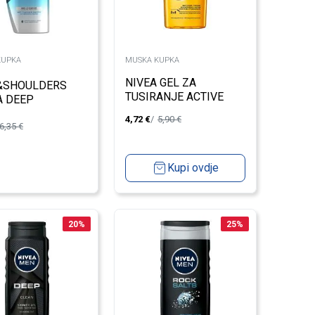
KUPKA
MUSKA KUPKA
NIVEA GEL ZA
&SHOULDERS
TUSIRANJE ACTIVE
A DEEP
ENERGY
SING 360ML
4,72
€
5,90
€
6,35
€
Kupi ovdje
20
%
25
%