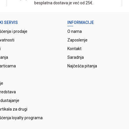
besplatna dostava je već od 25€.
KI SERVIS
INFORMACIJE
šćenja i prodaje
O nama
ivatnosti
Zaposlenje
i
Kontakt
ćanja
Saradnja
karticama
Najčešća pitanja
je
sredstava
odustajanje
tikala za drugi
išćenja loyalty programa