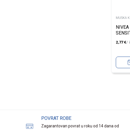
MUSKA K
NIVEA
SENSI
250M
2,77
€
POVRAT ROBE
Zagarantovan povrat u roku od 14 dana od