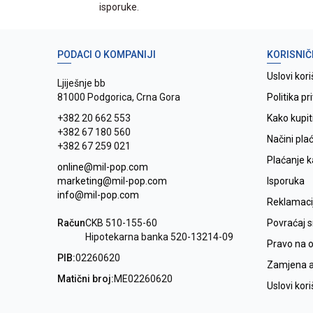
isporuke.
PODACI O KOMPANIJI
KORISNIČ
Uslovi kori
Ljiješnje bb
81000 Podgorica, Crna Gora
Politika pr
+382 20 662 553
Kako kupit
+382 67 180 560
Načini pla
+382 67 259 021
Plaćanje 
online@mil-pop.com
marketing@mil-pop.com
Isporuka
info@mil-pop.com
Reklamaci
Račun
CKB 510-155-60
Povraćaj 
Hipotekarna banka 520-13214-09
Pravo na 
PIB:
02260620
Zamjena ar
Matični broj:
ME02260620
Uslovi kor