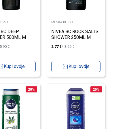
KUPKA
MUSKA KUPKA
 BC DEEP
NIVEA BC ROCK SALTS
ER 500ML M
SHOWER 250ML M
5,90
€
2,77
€
3,69
€
Kupi ovdje
Kupi ovdje
20
%
20
%