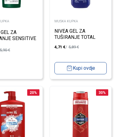
KUPKA
MUSKA KUPKA
NIVEA GEL ZA
 GEL ZA
TUŠIRANJE TOTAL
ANJE SENSITIVE
RELAX MEN 500 ML
LTRA-CALMING
4,71
€
5,89
€
5,90
€
L M
Kupi ovdje
20
%
30
%