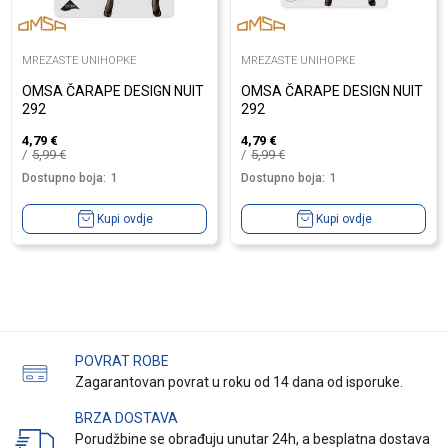
MREZASTE UNIHOPKE
MREZASTE UNIHOPKE
OMSA ČARAPE DESIGN NUIT
OMSA ČARAPE DESIGN NUIT
292
292
4,79
€
4,79
€
5,99
€
5,99
€
Dostupno boja:
1
Dostupno boja:
1
Kupi ovdje
Kupi ovdje
POVRAT ROBE
Zagarantovan povrat u roku od 14 dana od isporuke.
BRZA DOSTAVA
Porudžbine se obrađuju unutar 24h, a besplatna dostava