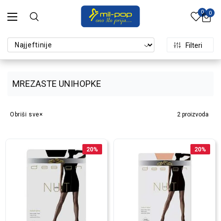
0
0
Filteri
MREZASTE UNIHOPKE
Obriši sve
2
proizvoda
20
%
20
%