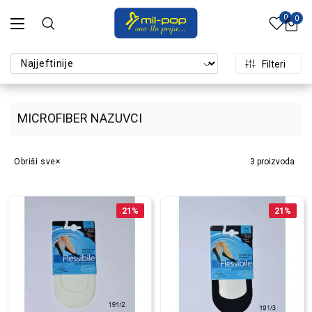
0
0
Filteri
MICROFIBER NAZUVCI
Obriši sve
3
proizvoda
21
%
21
%