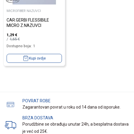
MICROFIBER NAZUVCI
CAR.GERBI FLESSIBILE
MICRO Z.NAZUVCI
1,29
€
1,65
€
Dostupno boja:
1
Kupi ovdje
POVRAT ROBE
Zagarantovan povrat u roku od 14 dana od isporuke.
BRZA DOSTAVA
Porudžbine se obrađuju unutar 24h, a besplatna dostava
je već od 25€.