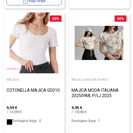
Kupi ovdje
20
%
50
%
MAJICA
MAJICA KRATAK RUKAV
COTONELLA MAJICA GD010
MAJICA MODA ITALIANA
202509ML P/LJ 2025
9,59
€
9,95
€
11,99
€
19,90
€
Dostupno boja:
2
Dostupno boja:
1