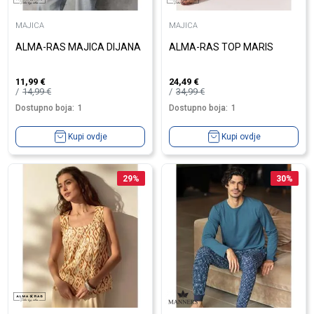
MAJICA
MAJICA
ALMA-RAS MAJICA DIJANA
ALMA-RAS TOP MARIS
11,99
€
24,49
€
14,99
€
34,99
€
Dostupno boja:
1
Dostupno boja:
1
Kupi ovdje
Kupi ovdje
29
%
30
%