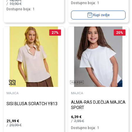
18,90
€
Dostupno boja:
1
19,90
€
Dostupno boja:
1
Kupi ovdje
27
%
20
%
MAJICA
MAJICA
ALMA-RAS DJEČIJA MAJICA
SISI BLUSA SCRATCH Y813
SPORT
6,39
€
7,99
€
21,99
€
29,99
€
Dostupno boja:
1