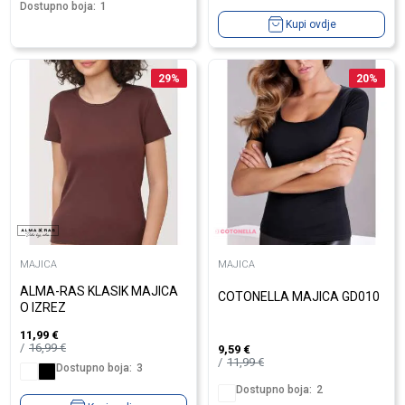
Dostupno boja:
1
Kupi ovdje
29
%
20
%
MAJICA
MAJICA
ALMA-RAS KLASIK MAJICA
COTONELLA MAJICA GD010
O IZREZ
11,99
€
16,99
€
9,59
€
11,99
€
Dostupno boja:
3
Dostupno boja:
2