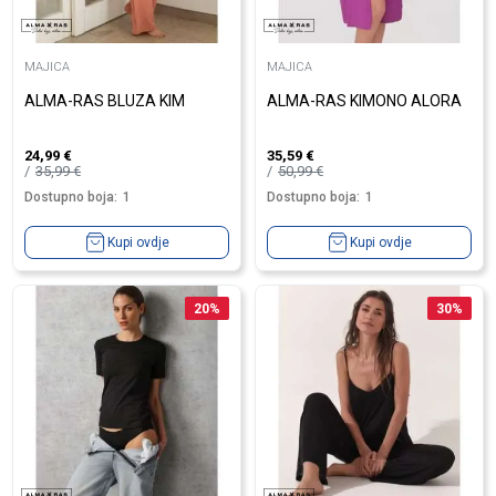
MAJICA
MAJICA
ALMA-RAS BLUZA KIM
ALMA-RAS KIMONO ALORA
24,99
€
35,59
€
35,99
€
50,99
€
Dostupno boja:
1
Dostupno boja:
1
Kupi ovdje
Kupi ovdje
20
%
30
%