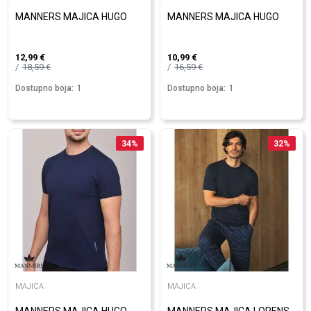
MANNERS MAJICA HUGO
MANNERS MAJICA HUGO
12,99
€
10,99
€
18,59
€
16,59
€
Dostupno boja:
1
Dostupno boja:
1
34
%
32
%
MAJICA
MAJICA