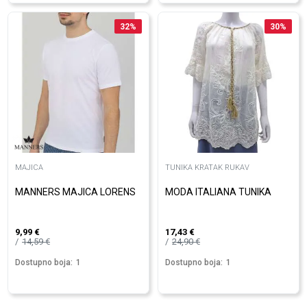
32
%
30
%
MAJICA
TUNIKA KRATAK RUKAV
MANNERS MAJICA LORENS
MODA ITALIANA TUNIKA
9,99
€
17,43
€
14,59
€
24,90
€
Dostupno boja:
1
Dostupno boja:
1