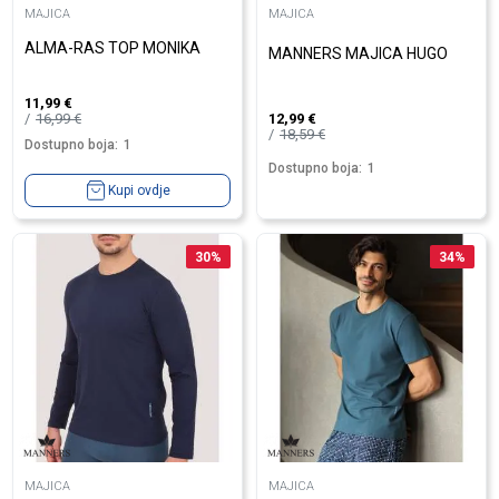
MAJICA
MAJICA
ALMA-RAS TOP MONIKA
MANNERS MAJICA HUGO
11,99
€
16,99
€
12,99
€
18,59
€
Dostupno boja:
1
Dostupno boja:
1
Kupi ovdje
30
%
34
%
MAJICA
MAJICA