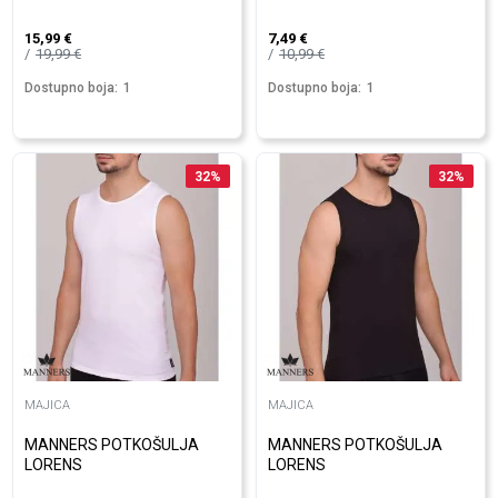
15,99
€
7,49
€
19,99
€
10,99
€
Dostupno boja:
1
Dostupno boja:
1
32
%
32
%
MAJICA
MAJICA
MANNERS POTKOŠULJA
MANNERS POTKOŠULJA
LORENS
LORENS