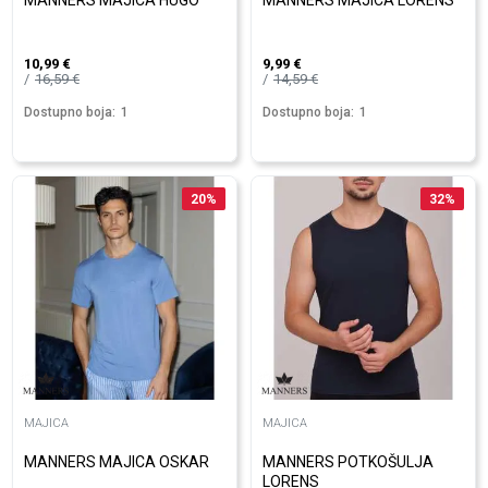
MANNERS MAJICA HUGO
MANNERS MAJICA LORENS
10,99
€
9,99
€
16,59
€
14,59
€
Dostupno boja:
1
Dostupno boja:
1
20
%
32
%
MAJICA
MAJICA
MANNERS MAJICA OSKAR
MANNERS POTKOŠULJA
LORENS