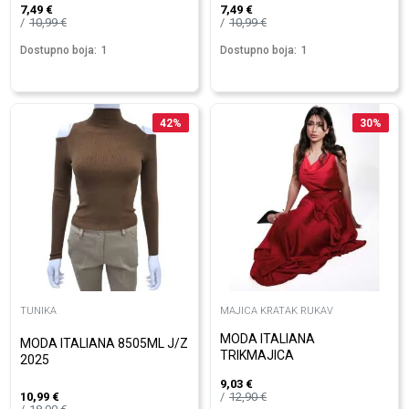
7,49
€
7,49
€
10,99
€
10,99
€
Dostupno boja:
1
Dostupno boja:
1
42
%
30
%
TUNIKA
MAJICA KRATAK RUKAV
MODA ITALIANA
MODA ITALIANA 8505ML J/Z
TRIKMAJICA
2025
9,03
€
12,90
€
10,99
€